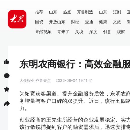
推荐
山东
热点
齐鲁制造
山东
短剧
国资
开放山东
财经
交通
健康
文旅
果然视频
青未了
灵境
深度
创意
观察
东明农商银行：高效金融
大众报业·齐鲁壹点
2026-06-04 19:11:41
为拓宽获客渠道、提升金融服务质效，东明
农
务增量与客户口碑的双提升。近日，该行五四
力。
创业经商的王先生所经营的企业发展稳定、实
该行敏锐捕捉到客户的融资需求后，迅速安排