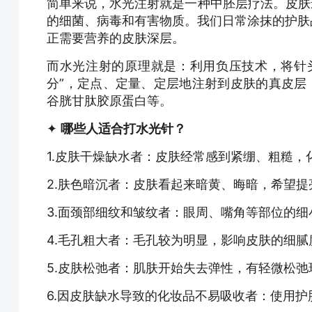
简单来说，水光注射就是一种中胚层疗法。皮肤
的细菌、病毒和有害物质。我们日常涂抹的护肤品
正需要营养的皮肤深层。
而水光注射的原理就是：利用负压技术，将针头
分”，定点、定量、定层地注射到皮肤的真皮层
谷胱甘肽胶原蛋白等。
✦
哪些人适合打水光针？
1.皮肤干燥缺水者：皮肤经常感到紧绷、粗糙
2.肤色暗沉者：皮肤看起来暗黄、晦暗，希望提
3.面颈部细纹和皱纹者：眼周、嘴角等部位的
4.毛孔粗大者：毛孔较为明显，影响皮肤的细腻
5.皮肤松弛者：肌肤开始失去弹性，有轻微松弛
6.因皮肤缺水导致的化妆品不易吸收者：使用