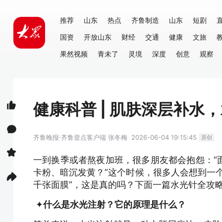
推荐
山东
热点
齐鲁制造
山东
短剧
国资
开放山东
财经
交通
健康
文旅
果然视频
青未了
灵境
深度
创意
观察
健康科普 | 肌肤深层补水
齐鲁晚报·齐鲁壹点客户端
张冬梅
2026-06-04 19:15:45
原创
一到换季或者熬夜加班，很多朋友都会抱怨：“
卡粉、暗沉发黄？”这个时候，很多人会想到一
千张面膜”，这是真的吗？下面一篇水光针全攻
✦
什么是水光注射？它的原理是什么？