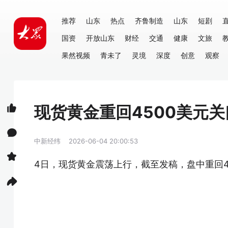
推荐
山东
热点
齐鲁制造
山东
短剧
国资
开放山东
财经
交通
健康
文旅
果然视频
青未了
灵境
深度
创意
观察
现货黄金重回4500美元关
中新经纬
2026-06-04 20:00:53
4日，现货黄金震荡上行，截至发稿，盘中重回45