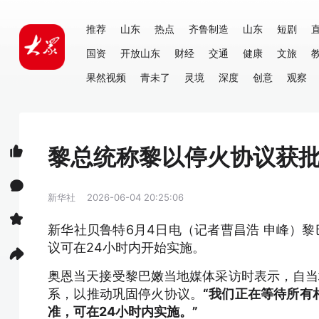
推荐
山东
热点
齐鲁制造
山东
短剧
国资
开放山东
财经
交通
健康
文旅
果然视频
青未了
灵境
深度
创意
观察
黎总统称黎以停火协议获批
新华社
2026-06-04 20:25:06
新华社贝鲁特6月4日电（记者曹昌浩 申峰）
议可在24小时内开始实施。
奥恩当天接受黎巴嫩当地媒体采访时表示，自当
系，以推动巩固停火协议。
“我们正在等待所有
准，可在24小时内实施。”