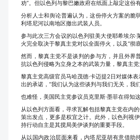
劝”。但以色列与黎巴嫩政府在纸面上敲定这份
分析人士和舆论普遍认为，这份停火方案的脆
利塔尼河以南地区撤出武装人员。
参与此次三方会议的以色列驻美大使耶希埃尔·
火完全取决于黎真主党对以全面停火，以及“彻
然而，黎真主党不是谈判的参与方，并且外界
抗以色列侵略为立身之本的武装力量，黎真主党
黎真主党高级官员马哈茂德·卡迈提2日对媒体
出的承诺，“我们认为这些谈判与我们无关，我
也难怪，美国民主党参议员克里斯·墨菲在得知这
从以色列方面看，寻求瓦解包括黎真主党在内的
策出发点，更多是权宜之计。此外，以色列视伊朗
持行动自主是其搅局美伊谈判的重要手段。
从以国内政治层面来看，内塔尼亚胡有意借助