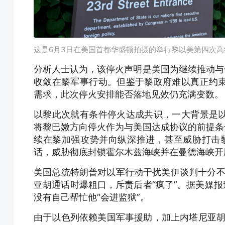
这是6月3日在美国首都华盛顿拍摄的举行黎以美第四次
分析人士认为，该停火声明是美国为继续推动与
收敛在黎军事行动。但鉴于黎政府难以真正约
需求，此次停火安排能否落地见效仍充满变数。
以黎此次就有条件停火达成共识，一大背景是
将黎巴嫩方向停火作为与美国达成协议的前提条
续在黎加强攻势并向纵深推进，甚至威胁打击
话，威胁彻底封锁霍尔木兹海峡并在曼德海峡开
美国总统特朗普对以军行动干扰美伊谈判十分不
亚胡通话时爆粗口，斥责后者“疯了”。据美媒报
没有自己帮忙他“会进监狱”。
由于以色列依赖美国军事援助，加上内塔尼亚胡