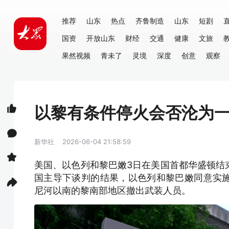
推荐
山东
热点
齐鲁制造
山东
短剧
国资
开放山东
财经
交通
健康
文旅
果然视频
青未了
灵境
深度
创意
观察
以黎有条件停火会否沦为
新华社
2026-06-04 21:58:59
美国、以色列和黎巴嫩3日在美国首都华盛顿结
国主导下谈判的结果，以色列和黎巴嫩同意实
尼河以南的黎南部地区撤出武装人员。