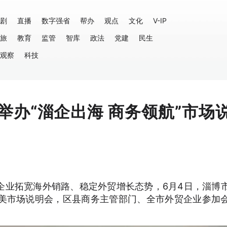
剧
直播
数字强省
帮办
观点
文化
V-IP
旅
教育
监管
智库
政法
党建
民生
观察
科技
举办“淄企出海 商务领航”市场
企业拓宽海外销路、稳定外贸增长态势，6月4日，淄博
南美市场说明会，区县商务主管部门、全市外贸企业参加