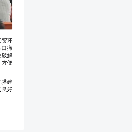
经贸环
出口痛
位破解
，方便
化搭建
进良好