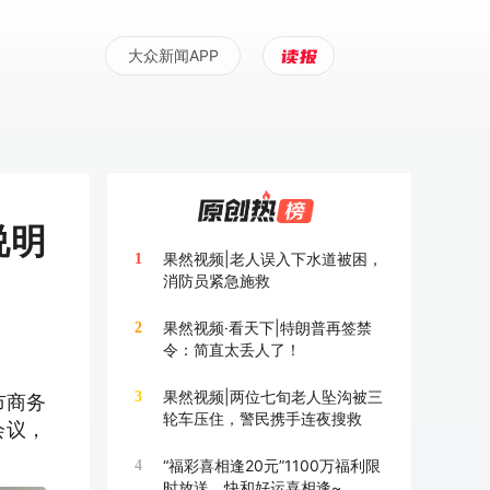
大众新闻APP
说明
果然视频|老人误入下水道被困，
1
消防员紧急施救
果然视频·看天下|特朗普再签禁
2
令：简直太丢人了！
果然视频|两位七旬老人坠沟被三
3
市商务
轮车压住，警民携手连夜搜救
会议，
“福彩喜相逢20元”1100万福利限
4
时放送，快和好运喜相逢~