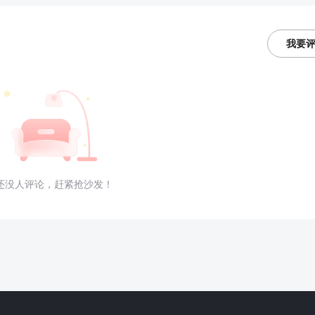
我要
还没人评论，赶紧抢沙发！