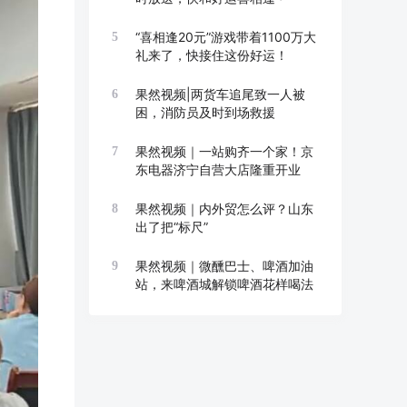
“喜相逢20元”游戏带着1100万大
5
礼来了，快接住这份好运！
果然视频|两货车追尾致一人被
6
困，消防员及时到场救援
果然视频｜一站购齐一个家！京
7
东电器济宁自营大店隆重开业
果然视频｜内外贸怎么评？山东
8
出了把“标尺”
果然视频｜微醺巴士、啤酒加油
9
站，来啤酒城解锁啤酒花样喝法