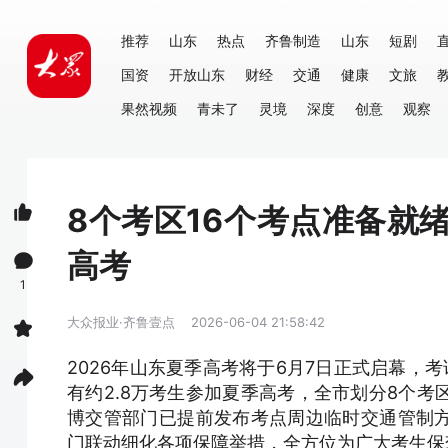
推荐
山东
热点
齐鲁制造
山东
短剧
国资
开放山东
财经
交通
健康
文旅
果然视频
青未了
灵境
深度
创意
观察
8个考区16个考点准备就
高考
1
大众报业·齐鲁壹点
2026-06-04 21:58:42
2026年山东夏季高考将于6月7日正式启幕，
有约2.8万考生参加夏季高考，全市划分8个考
博交管部门已提前发布考点周边临时交通管制
门联动细化各项保障举措，全方位为广大考生保