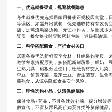
一、优选就餐渠道，规避就餐隐患
考生就餐优先选择居家用餐或正规校园食堂，
等误区。如需外出就餐，优先选取持有有效食
店，远离流动路边摊、无证小作坊，尽量减少
资质，餐食签收时查验密封包装，遇破损渗漏、
二、科学搭配膳食，严把食材关口
居家备餐优选新鲜应季食材，杜绝采购变质、
遵循荤素搭配原则，多搭配新鲜蔬果、鲜奶、
生熟刀具、砧板分区使用，杜绝食材交叉污染
季豆、鲜黄花菜、发芽土豆、野生菌菇、生食
藏熟食，从源头降低食品安全风险。
三、理性选购补品，认清保健属性
保健食品≠药品，不具备速效补脑、提分增效等药
假宣传，不盲从跟风高价购买各类补脑保健品