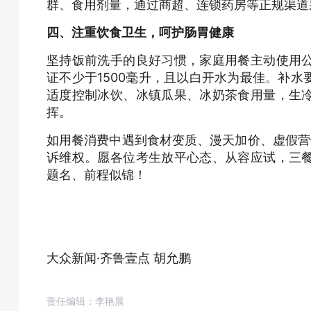
群、食用剂量，通过商超、连锁药房等正规渠道
四、注重饮食卫生，呵护肠胃健康
坚持饭前洗手的良好习惯，家庭用餐主动使用
证不少于1500毫升，且以白开水为最佳。补
适度控制冰饮、冰镇瓜果、冰奶茶食用量，生
挥。
如用餐消费中遇到食材变质、漫天加价、虚假营销等
诉维权。愿各位考生放平心态、从容应试，三
题名、前程似锦！
大众新闻·齐鲁壹点 胡允鹏
责任编辑：李艳晨