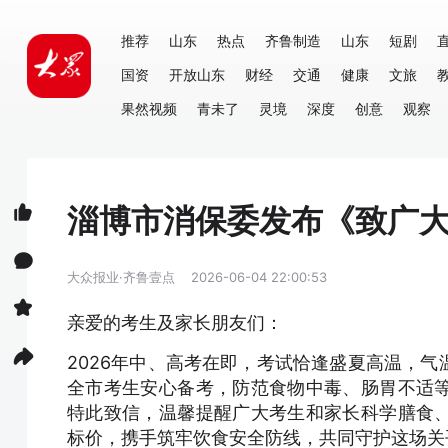
推荐
山东
热点
齐鲁制造
山东
短剧
国资
开放山东
财经
交通
健康
文旅
果然视频
青未了
灵境
深度
创意
观察
淄博市消保委发布《致广
大众报业·齐鲁壹点
2026-06-04 22:00:53
亲爱的考生及家长朋友们：
2026年中、高考在即，考试恰逢盛夏高温，
全市考生安心备考，防范食物中毒、肠胃不适
特此致信，温馨提醒广大考生和家长科学膳食
标价，携手筑牢饮食安全防线，共同守护这场关