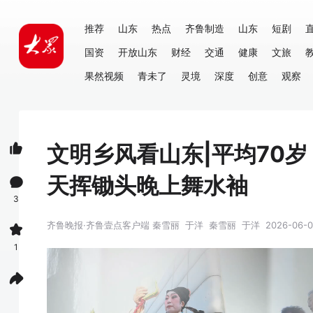
推荐
山东
热点
齐鲁制造
山东
短剧
国资
开放山东
财经
交通
健康
文旅
果然视频
青未了
灵境
深度
创意
观察
文明乡风看山东|平均70岁
天挥锄头晚上舞水袖
3
齐鲁晚报·齐鲁壹点客户端
秦雪丽
于洋
秦雪丽
于洋
2026-06-04
1