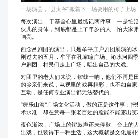
一场演罢，“县太爷”搬着下一场要用的椅子上场
每次演出，于基全心里最惦记两件事：一是怕
伙儿的身体，到底都是上了年岁的人，怕大家
响亮。
西念吕剧团的演出，只是牟平庄户剧团展演的冰
刚过去的五月，牟平在孔家疃广场、沁水河四季
户剧团，村民们走上广场，唱出自己的大戏。
对团里的老人们来说，锣鼓一响，他们不再是
的乡亲们来说，电视里的戏再精彩，也不如自家
互动，是任何专业演出都无法替代的。
“舞乐山海”广场文化活动，做的正是这件事：
术水准，却在意每一张老百姓的脸能不能露出笑
夜色渐浓，广场上的锣鼓声还未停歇。台上的
出戏，也装得下一种生活，这大概就是文化最朴