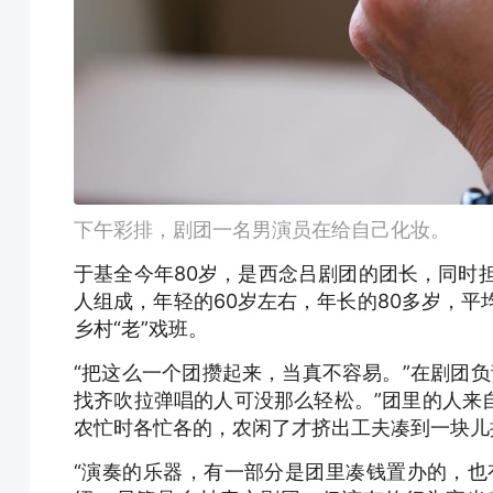
下午彩排，剧团一名男演员在给自己化妆。
于基全今年80岁，是西念吕剧团的团长，同时
人组成，年轻的60岁左右，年长的80多岁，平
乡村“老”戏班。
“把这么一个团攒起来，当真不容易。”在剧团负
找齐吹拉弹唱的人可没那么轻松。”团里的人来
农忙时各忙各的，农闲了才挤出工夫凑到一块儿
“演奏的乐器，有一部分是团里凑钱置办的，也