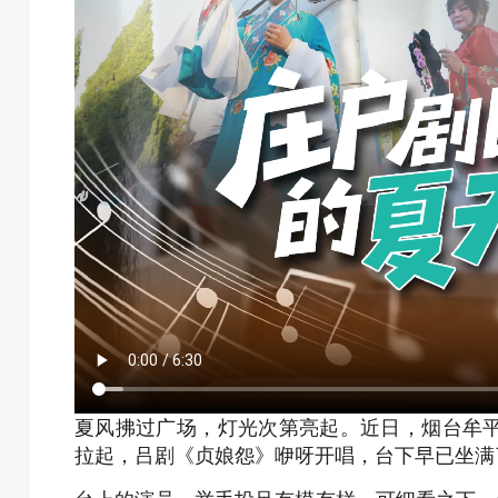
夏风拂过广场，灯光次第亮起。近日，烟台牟
拉起，吕剧《贞娘怨》咿呀开唱，台下早已坐满