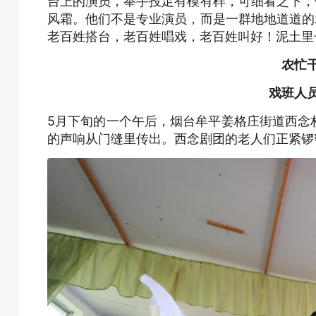
台上的演员，举手投足有模有样，可细看之下，
风霜。他们不是专业演员，而是一群地地道道的
老百姓搭台，老百姓唱戏，老百姓叫好！泥土里
农忙
戏班人
5月下旬的一个午后，烟台牟平姜格庄街道西念
的声响从门缝里传出。西念剧团的老人们正紧锣