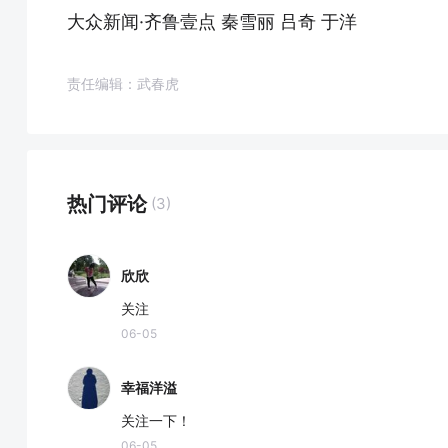
大众新闻·齐鲁壹点 秦雪丽 吕奇 于洋
责任编辑：武春虎
热门评论
(3)
欣欣
关注
06-05
幸福洋溢
关注一下！
06-05