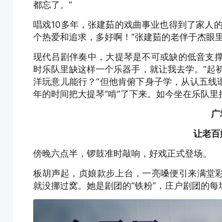
都忘了。”
唱戏10多年，张建茹的戏曲事业也得到了家人
个热爱和追求，多好啊！”张建茹的老伴于杰眼
现代吕剧伴奏中，大提琴是不可或缺的低音支撑
时乐队里缺这样一个乐器手，就让我去学。”起
洋玩意儿能行？”但他肯俯下身子学，从认五线
年的时间把大提琴“啃”了下来。如今坐在乐队里
广
让老百
傍晚六点半，锣鼓准时敲响，好戏正式登场。
板胡声起，贞娘款步上台，一亮嗓便引来满堂
就没挪过窝。她是剧团的“铁粉”，庄户剧团的