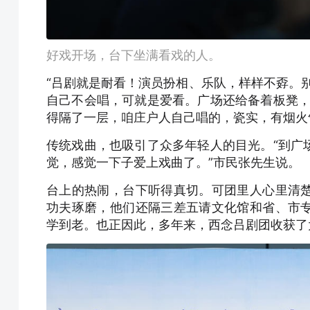
好戏开场，台下坐满看戏的人。
“吕剧就是耐看！演员扮相、乐队，样样不孬。
自己不会唱，可就是爱看。广场还给备着板凳，
得隔了一层，咱庄户人自己唱的，瓷实，有烟火
传统戏曲，也吸引了众多年轻人的目光。“到广
觉，感觉一下子爱上戏曲了。”市民张先生说。
台上的热闹，台下听得真切。可团里人心里清
功夫琢磨，他们还隔三差五请文化馆和省、市
学到老。也正因此，多年来，西念吕剧团收获了