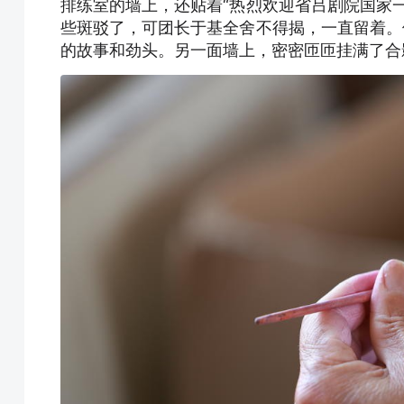
排练室的墙上，还贴着“热烈欢迎省吕剧院国家
些斑驳了，可团长于基全舍不得揭，一直留着。
的故事和劲头。另一面墙上，密密匝匝挂满了合