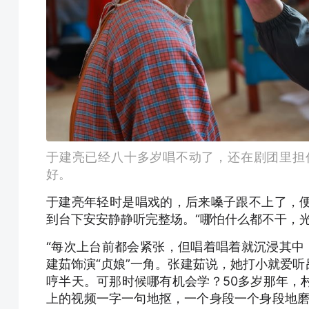
于建亮已经八十多岁唱不动了，还在剧团里担
好。
于建亮年轻时是唱戏的，后来嗓子跟不上了，
到台下安安静静听完整场。“哪怕什么都不干，
“每次上台前都会紧张，但唱着唱着就沉浸其中
建茹饰演“贞娘”一角。张建茹说，她打小就爱
哼半天。可那时候哪有机会学？50多岁那年，
上的视频一字一句地抠，一个身段一个身段地磨