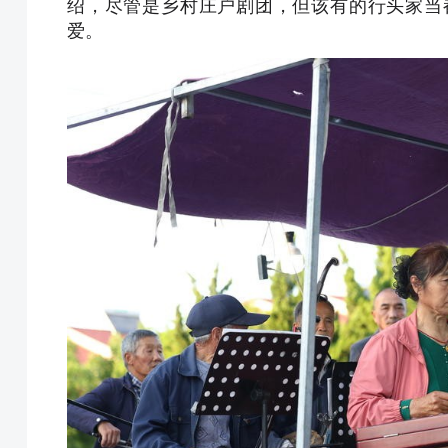
绍，尽管是乡村庄户剧团，但该有的行头家当
爱。