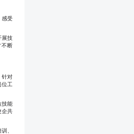
，感受
开展技
才不断
，针对
岗位工
位技能
校企共
培训、