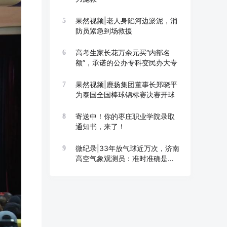
果然视频|老人身陷河边淤泥，消
5
防员紧急到场救援
高考生家长花万余元买“内部名
6
额”，承诺的公办专科变民办大专
果然视频|鹿扬集团董事长郑晓平
7
为泰国全国棒球锦标赛决赛开球
寄送中！你的枣庄职业学院录取
8
通知书，来了！
微纪录|33年放气球近万次，济南
9
高空气象观测员：准时准确是底
线