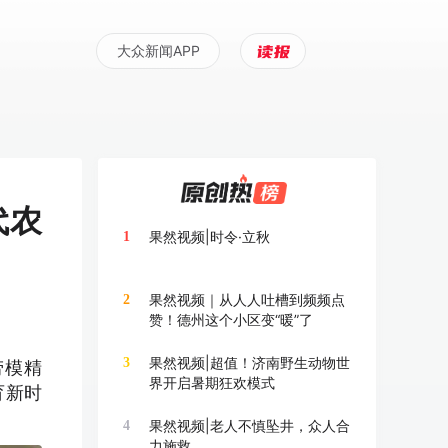
大众新闻APP
代农
果然视频|时令·立秋
1
果然视频｜从人人吐槽到频频点
2
赞！德州这个小区变“暖”了
果然视频|超值！济南野生动物世
3
劳模精
界开启暑期狂欢模式
育新时
果然视频|老人不慎坠井，众人合
4
力施救