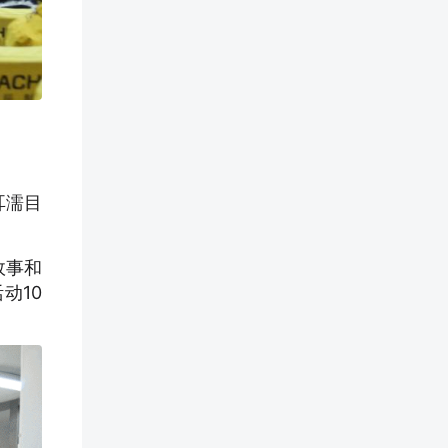
耳濡目
故事和
动10