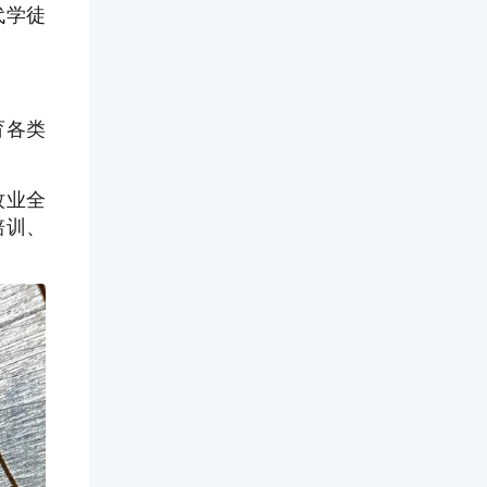
代学徒
育各类
牧业全
培训、