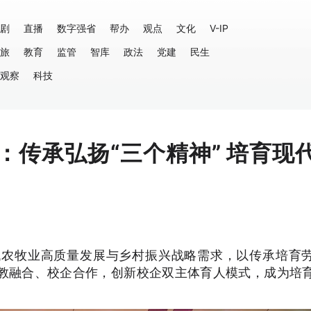
剧
直播
数字强省
帮办
观点
文化
V-IP
旅
教育
监管
智库
政法
党建
民生
观察
科技
：传承弘扬“三个精神” 培育现
代农牧业高质量发展与乡村振兴战略需求，以传承培育
教融合、校企合作，创新校企双主体育人模式，成为培