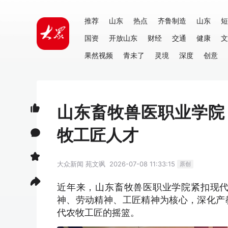
推荐
山东
热点
齐鲁制造
山东
短
国资
开放山东
财经
交通
健康
文
果然视频
青未了
灵境
深度
创意
山东畜牧兽医职业学院
牧工匠人才
大众新闻
苑文飒
2026-07-08 11:33:15
原创
近年来，山东畜牧兽医职业学院紧扣现
神、劳动精神、工匠精神为核心，深化产
代农牧工匠的摇篮。