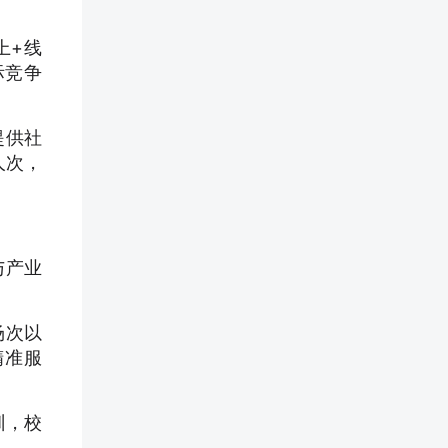
上+线
际竞争
提供社
人次，
与产业
场次以
精准服
训，校