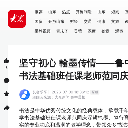
推荐
山东
热点
齐鲁制造
山东
短剧
国资
开放山东
财经
交通
健康
文旅
果然视频
青未了
灵境
深度
创意
观察
坚守初心 翰墨传情——
3
书法基础班任课老师范同
长者乐享 | 2026-07-09 18:36:12
原创
殷圆圆
来源：大众新闻·鲁中晨报
书法是中华优秀传统文化的经典载体，承载千
学书法基础班任课老师范同庆深耕笔墨、笃行
实的专业功底和温润的教学理念，带领众多书法