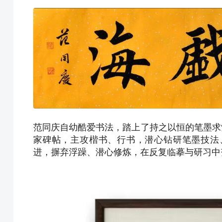
范同庆自幼酷爱书法，踏上了持之以恒的笔墨求
家碑帖，主攻楷书、行书，潜心钻研笔墨技法
进，摒弃浮躁、潜心修炼，在反复临摹与研习中