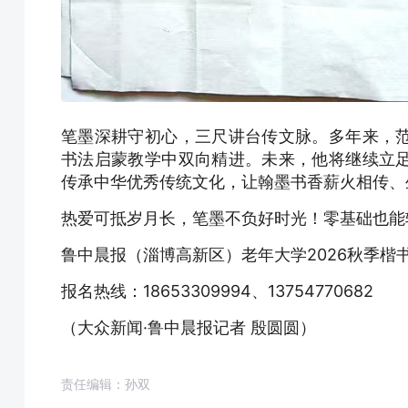
笔墨深耕守初心，三尺讲台传文脉。多年来，
书法启蒙教学中双向精进。未来，他将继续立
传承中华优秀传统文化，让翰墨书香薪火相传
热爱可抵岁月长，笔墨不负好时光！零基础也能
鲁中晨报（淄博高新区）老年大学2026秋季楷
报名热线：18653309994、13754770682
（大众新闻·鲁中晨报记者 殷圆圆）
责任编辑：孙双