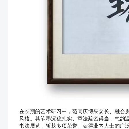
在长期的艺术研习中，范同庆博采众长、融会
风格。其笔墨沉稳扎实、章法疏密得当，气韵
书法展览，斩获多项荣誉，获得业内人士的广