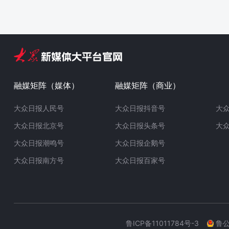
融媒矩阵（媒体）
融媒矩阵（商业）
大众日报人民号
大众日报抖音号
大
大众日报北京号
大众日报头条号
大
大众日报潮鸣号
大众日报企鹅号
大众日报南方号
大众日报百家号
鲁ICP备11011784号-3
鲁公网