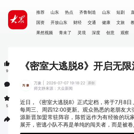
推荐
山东
热点
齐鲁制造
山东
短剧
国资
开放山东
财经
交通
健康
文旅
果然视频
青未了
灵境
深度
创意
观察
《密室大逃脱8》开启无限
9
万象 | 2026-07-07 19:18:22
原创
师文静
来源：大众新闻
近日，《密室大逃脱8》正式定档，将于7月8日、7
5
每周三、周四12:00更新。观众熟悉的老朋友
源新晋加盟常驻阵容，陈哲远作为有经验的玩
展开，密逃小队不再是单纯的闯关者，而是被卷