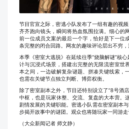
节目官宣之际，密逃小队发布了一组有趣的视频
齐齐跑向镜头，瞬间将热血氛围拉满。细心的
前一位成员文案的最后一个字，恰好是下一位
条完整的闭合回路。网友的趣味评论层出不穷，
本季《密室大逃脱》在延续往季“烧脑解谜”核
计与沉浸式场景，搭建出完整的无限流密室世
本之间，一边破解复杂谜题、拼凑关键线索，
也需在关键节点独立判断、博弈权衡。
除了密室副本之外，节目还特别设立了“8号酒
中枢，也是玩家休整、交流、复盘的大本营。
剧情发展的关键职能。密逃小队需在密室副本与
步揭开故事中的谜团。观众也将随玩家一同游走
（大众新闻记者 师文静）