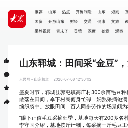
推荐
山东
热点
齐鲁制造
山东
短剧
国资
开放山东
财经
交通
健康
文旅
果然视频
青未了
灵境
深度
创意
观察
山东郓城：田间采“金豆”
人民网－山东频道
2026-07-08 12:30:02
盛夏时节，郓城县郭屯镇高庄村300余亩毛豆
散落在田间，伞下村民俯身忙碌，娴熟采摘饱满
编织袋中。放眼田间，百人同步劳作的场景颇为
“眼下正值毛豆采摘旺季，基地每天有200多名
李守国介绍，基地按斤计酬，每采摘一斤毛豆工