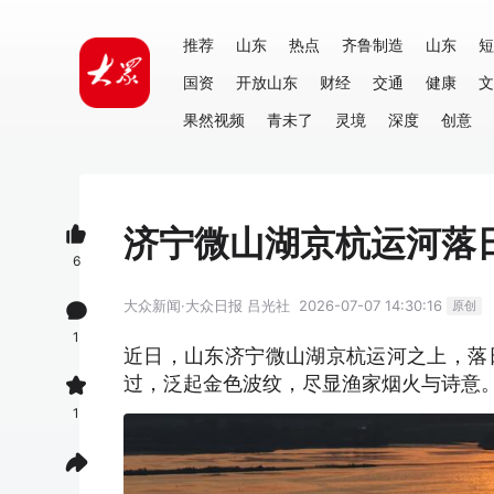
推荐
山东
热点
齐鲁制造
山东
短
国资
开放山东
财经
交通
健康
文
果然视频
青未了
灵境
深度
创意
济宁微山湖京杭运河落
6
大众新闻·大众日报
吕光社
2026-07-07 14:30:16
原创
1
近日，山东济宁微山湖京杭运河之上，落
过，泛起金色波纹，尽显渔家烟火与诗意
1