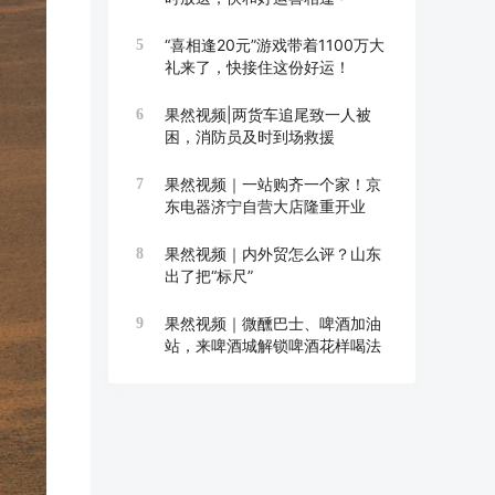
“喜相逢20元”游戏带着1100万大
5
礼来了，快接住这份好运！
果然视频|两货车追尾致一人被
6
困，消防员及时到场救援
果然视频｜一站购齐一个家！京
7
东电器济宁自营大店隆重开业
果然视频｜内外贸怎么评？山东
8
出了把“标尺”
果然视频｜微醺巴士、啤酒加油
9
站，来啤酒城解锁啤酒花样喝法