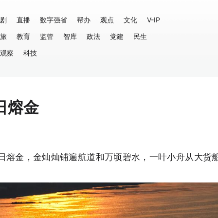
剧
直播
数字强省
帮办
观点
文化
V-IP
旅
教育
监管
智库
政法
党建
民生
观察
科技
日熔金
日熔金，金灿灿铺遍航道和万顷碧水，一叶小舟从大货
。