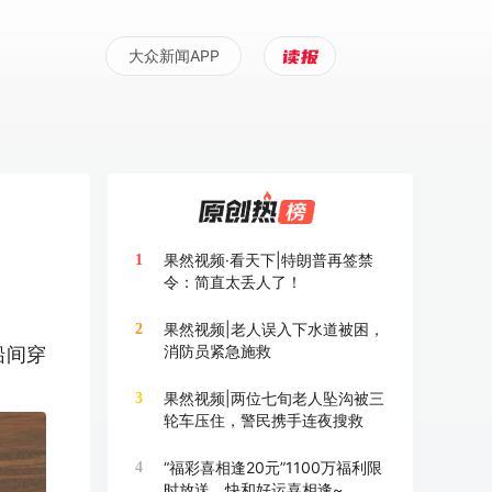
大众新闻APP
果然视频·看天下|特朗普再签禁
1
令：简直太丢人了！
果然视频|老人误入下水道被困，
2
消防员紧急施救
船间穿
果然视频|两位七旬老人坠沟被三
3
轮车压住，警民携手连夜搜救
“福彩喜相逢20元”1100万福利限
4
时放送，快和好运喜相逢~