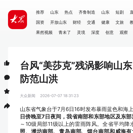
推荐
山东
热点
齐鲁制造
山东
短剧
国资
开放山东
财经
交通
健康
文旅
果然视频
青未了
灵境
深度
创意
观察
台风“美莎克”残涡影响山
防范山洪
大众新闻
2026-07-07 18:31:23
山东省气象台于7月6日16时发布暴雨蓝色和海
日傍晚至7日夜间，我省南部和东部地区及东部
～10级局部11级以上的雷雨阵风。全省平均降
照、潍坊南部、青岛南部、烟台南部和威海有