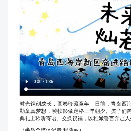
时光镌刻成长，画卷珍藏童年。日前，青岛西
勒童真梦想，帧帧影像定格三年朝夕。孩子们
典礼上聆听寄语、交换祝福，以稚嫩誓言奔赴人
（半岛全媒体记者 程晓丽）