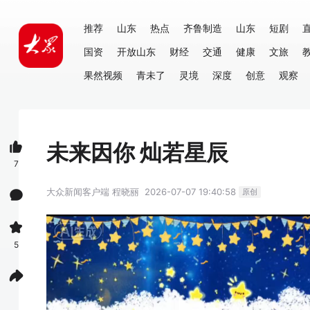
推荐
山东
热点
齐鲁制造
山东
短剧
国资
开放山东
财经
交通
健康
文旅
果然视频
青未了
灵境
深度
创意
观察
未来因你 灿若星辰
7
大众新闻客户端
程晓丽
2026-07-07 19:40:58
原创
5