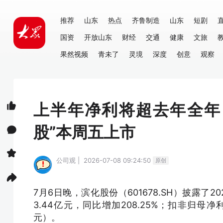
推荐
山东
热点
齐鲁制造
山东
短剧
国资
开放山东
财经
交通
健康
文旅
果然视频
青未了
灵境
深度
创意
观察
上半年净利将超去年全年
股”本周五上市
公司观 | 2026-07-08 09:24:50
原创
7月6日晚，滨化股份（601678.SH）披露
3.44亿元，同比增加208.25%；扣非归母净
元）。