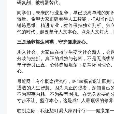
码复刻、被机器替代。
同学们，未来的行业竞争，早已脱离单纯的知
较量。希望大家正确看待人工智能，把AI当作助力
锤炼思维、精进专业，始终保持独立判断、独
代的时代，越要坚守人文本心、点亮人文灯火，
三是涵养豁达胸襟，守护健康身心。
步入社会，大家由在校学生变为社会新人，会
分歧与挫折。真正的成熟与包容，不是无底线
坚守善良正直、心怀赤诚坦荡；是常怀同理心
心。
最近网上有个概念很流行，叫“幸福者退让原则
通透的人生智慧。因为真正的强者，深知自己
不为琐事内耗、不为杂音困扰。在无关紧要的
寸步不让、坚守本心，这是成年人最顶级的修养
临别之际，我还想叮嘱大家四个字——健康第一