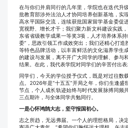
在与你们并肩同行的几年里，学院也在迭代升
批教育部涉外法治人才协同培养创新基地，实
高水平国际交流，连续获批国家留学基金委促
宽视野、增长才干；我们聚力新文科建设实践，
东省省级教学成果一等奖3项，人才培养体系持
委”，思政引领工作成效突出；我们还精心打造
等特色品牌活动，以丰富鲜活的文化滋养学生
的建设与发展，离不开广大同学的理解、参与
结果。在此，我代表学院对同学们的辛苦付出表
同学们，今天的学位授予仪式，既是对过往数
点。2026年是“十五五”开局之年，你们生逢
节点，个人成长轨迹始终与时代发展脉搏同频
三点期许，与全体同学共勉同行。
一是心怀鸿鹄大志，坚守报国初心。
志之所趋，无远弗届。一个人的理想格局，决
寄语广大青年，“希望你们胸怀远大理想，矢志