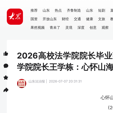
推荐
山东
热点
齐鲁制造
山东
短剧
国资
开放山东
财经
交通
健康
文旅
果然视频
青未了
灵境
深度
创意
观察
2026高校法学院院长毕业
学院院长王学栋：心怀山
山东法治报 | 2026-07-07 20:31:31
心怀
(