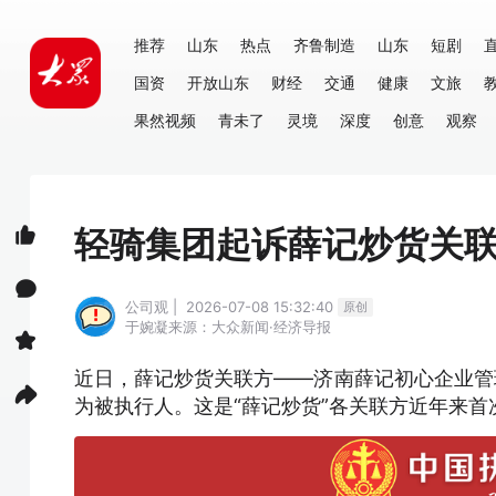
推荐
山东
热点
齐鲁制造
山东
短剧
国资
开放山东
财经
交通
健康
文旅
果然视频
青未了
灵境
深度
创意
观察
轻骑集团起诉薛记炒货关
公司观 | 2026-07-08 15:32:40
原创
于婉凝
来源：大众新闻·经济导报
近日，薛记炒货关联方——济南薛记初心企业管
为被执行人。这是“薛记炒货”各关联方近年来首