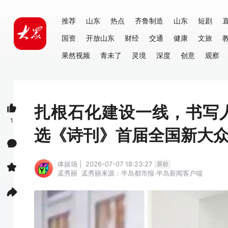
推荐
山东
热点
齐鲁制造
山东
短剧
国资
开放山东
财经
交通
健康
文旅
果然视频
青未了
灵境
深度
创意
观察
扎根石化建设一线，书写
1
选《诗刊》首届全国新大
体娱场 | 2026-07-07 18:23:27
原创
孟秀丽
孟秀丽
来源：半岛都市报·半岛新闻客户端