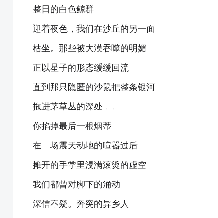
整日的白色鲸群
迎着夜色，我们在沙丘的另一面
枯坐。那些被大漠吞噬的明媚
正以星子的形态缓缓回流
直到那只隐匿的沙鼠把整条银河
拖进茅草丛的深处……
你掐掉最后一根烟蒂
在一场震天动地的喧嚣过后
摊开的手掌里浸满滚烫的虚空
我们都曾对脚下的涌动
深信不疑。奔突的异乡人