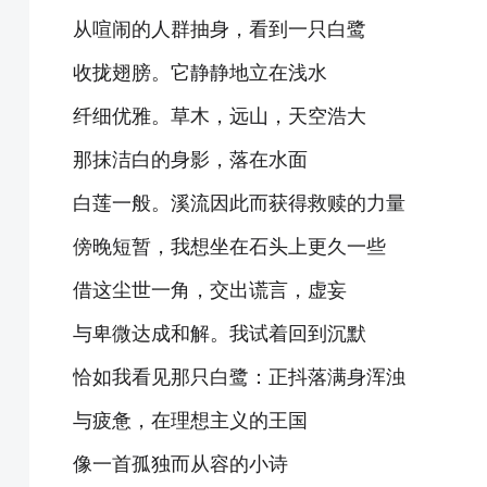
从喧闹的人群抽身，看到一只白鹭
收拢翅膀。它静静地立在浅水
纤细优雅。草木，远山，天空浩大
那抹洁白的身影，落在水面
白莲一般。溪流因此而获得救赎的力量
傍晚短暂，我想坐在石头上更久一些
借这尘世一角，交出谎言，虚妄
与卑微达成和解。我试着回到沉默
恰如我看见那只白鹭：正抖落满身浑浊
与疲惫，在理想主义的王国
像一首孤独而从容的小诗