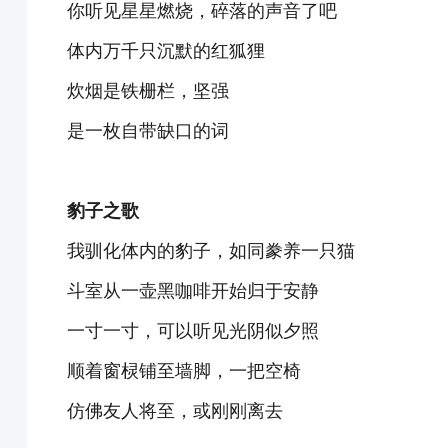
你听见星星燃烧，碎落的声音了吧
体内万千只沉默的红狐狸
炊烟是铁栅栏，坚强
是一枚自带缺口的词
豹子之歌
我驯化体内的豹子，如同豢养一只猫
斗室从一壶黑咖啡开始归于安静
一寸一寸，可以听见光阴似夕照
顺着窗棂铺至墙脚，一把空椅
仿佛友人将至，或刚刚离去