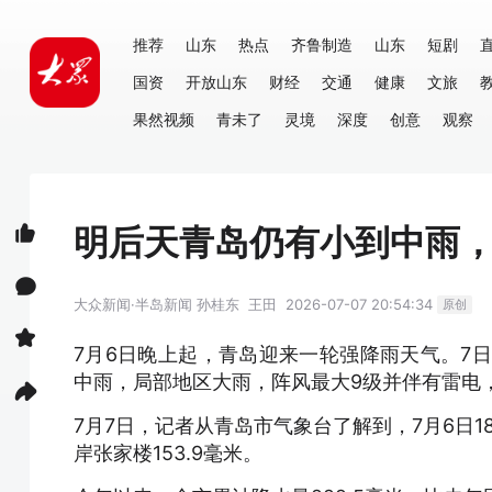
推荐
山东
热点
齐鲁制造
山东
短剧
国资
开放山东
财经
交通
健康
文旅
果然视频
青未了
灵境
深度
创意
观察
明后天青岛仍有小到中雨，
大众新闻·半岛新闻
孙桂东
王田
2026-07-07 20:54:34
原创
7月6日晚上起，青岛迎来一轮强降雨天气。7
中雨，局部地区大雨，阵风最大9级并伴有雷电
7月7日，记者从青岛市气象台了解到，7月6日1
岸张家楼153.9毫米。