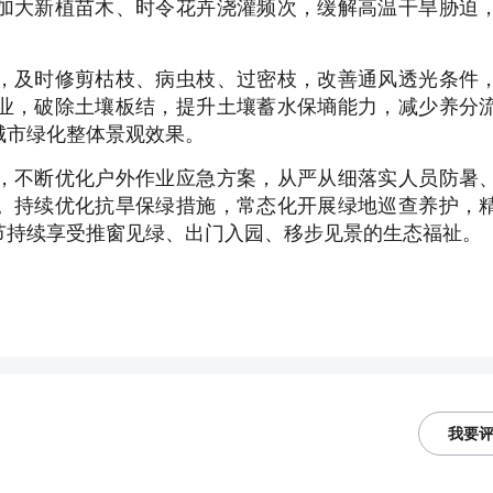
加大新植苗木、时令花卉浇灌频次，缓解高温干旱胁迫
，及时修剪枯枝、病虫枝、过密枝，改善通风透光条件
业，破除土壤板结，提升土壤蓄水保墒能力，减少养分
城市绿化整体景观效果。
，不断优化户外作业应急方案，从严从细落实人员防暑
。持续优化抗旱保绿措施，常态化开展绿地巡查养护，
节持续享受推窗见绿、出门入园、移步见景的生态福祉。
我要