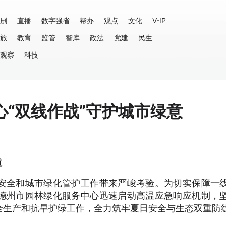
剧
直播
数字强省
帮办
观点
文化
V-IP
旅
教育
监管
智库
政法
党建
民生
观察
科技
“双线作战”守护城市绿意
道
安全和城市绿化管护工作带来严峻考验。为切实保障一
德州市园林绿化服务中心迅速启动高温应急响应机制，
全生产和抗旱护绿工作，全力筑牢夏日安全与生态双重防