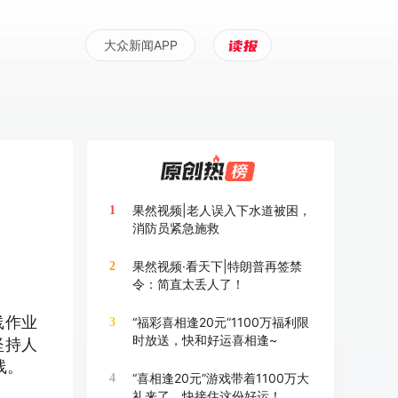
大众新闻APP
果然视频|老人误入下水道被困，
1
消防员紧急施救
果然视频·看天下|特朗普再签禁
2
令：简直太丢人了！
线作业
“福彩喜相逢20元”1100万福利限
3
时放送，快和好运喜相逢~
坚持人
线。
“喜相逢20元”游戏带着1100万大
4
礼来了，快接住这份好运！