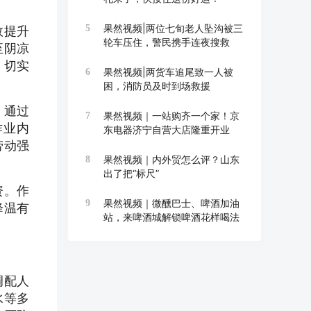
果然视频|两位七旬老人坠沟被三
5
效提升
轮车压住，警民携手连夜搜救
至阴凉
，切实
果然视频|两货车追尾致一人被
6
困，消防员及时到场救援
。通过
果然视频｜一站购齐一个家！京
7
作业内
东电器济宁自营大店隆重开业
劳动强
果然视频｜内外贸怎么评？山东
8
出了把“标尺”
资。作
果然视频｜微醺巴士、啤酒加油
9
降温有
站，来啤酒城解锁啤酒花样喝法
调配人
水等多