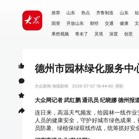
推荐
山东
热点
齐鲁制造
山东
短
国资
开放山东
财经
交通
健康
文
果然视频
青未了
灵境
深度
创意
德州市园林绿化服务中心
大众新闻·海报新闻
2026-07-07 18:44:40
原创
大众网记者 武红鹏 通讯员 纪晓娜 德州报
连日来，高温天气频发，给园林一线作业
人员的健康安全，守护好城市绿色成果，
员防暑、绿植保绿双线作战，统筹抓好安