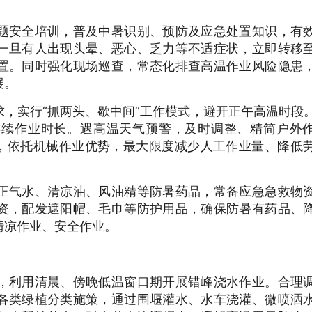
题安全培训，普及中暑识别、预防及应急处置知识，有
一旦有人出现头晕、恶心、乏力等不适症状，立即转移
置。同时强化现场巡查，常态化排查高温作业风险隐患
展。
，实行“抓两头、歇中间”工作模式，避开正午高温时段
连续作业时长。遇高温天气预警，及时调整、精简户外
式，依托机械作业优势，最大限度减少人工作业量、降低
正气水、清凉油、风油精等防暑药品，常备应急急救物
资，配发遮阳帽、毛巾等防护用品，确保防暑有药品、
清凉作业、安全作业。
，利用清晨、傍晚低温窗口期开展错峰浇水作业。合理
各类绿植分类施策，通过围堰灌水、水车浇灌、微喷洒