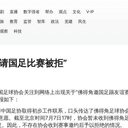
剧
直播
数字强省
帮办
观点
文化
V-IP
旅
教育
监管
智库
政法
党建
民生
观察
科技
请国足比赛被拒”
，中国足球协会关注到网络上出现关于“佛得角邀国足踢友谊
报如下：
与中国足协取得初步工作联系，口头传达了佛得角足球协
愿。截至北京时间7月7日17时，协会暂未收到佛得角
复。因此，不存在协会收到赛事邀约后予以拒绝的情况。