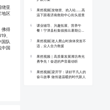
围绕亚
果然视频|发物资、劝入站……高
5
家地区
温下跟着济南救助中心街头巡查
课业辅导、兴趣拓展、营养午
6
。佛得
餐！宁津县杜集镇推出暑期公益
19、
托管班
果然视频|老人爬山时身体突发不
中国队
7
适，众人合力救援
战中国
果然视频｜高质量发展潍坊寿光
8
勇争先！奋进的声音最动听
果然视频|梁开宇：讲好平凡人的
9
奋斗故事 做传递温暖的时代新人