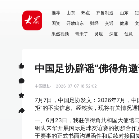
推荐
山东
热点
齐鲁制造
山东
短
国资
开放山东
财经
交通
健康
文
果然视频
青未了
灵境
深度
创意
中国足协辟谣“佛得角邀
中国足协
2026-07-07 18:52:02
7月7日，中国足协发文：2026年7月
拒”的不实信息。经核实，现将有关情况通
一、6月23日，我驻佛得角共和国大使馆
组队来华开展国际足球友谊赛的初步合作意
于赛事的正式书面沟通函件和后续对接回