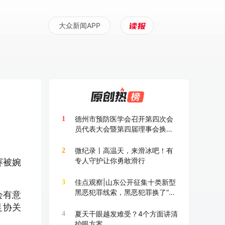
大众新闻APP
德州市预防医学会召开第四次会
1
员代表大会暨第四届理事会换届
大会
微纪录丨高温天，来滑冰吧！有
2
专人守护让你勇敢滑行
赛被婉
佳点观察|山东公开征集十类新型
3
黑恶犯罪线索，黑恶犯罪换了“马
会有意
甲”也要打
足协关
夏天干眼越发难受？4个方面讲清
4
护眼方案