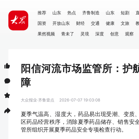
推荐
山东
热点
齐鲁制造
山东
短剧
国资
开放山东
财经
交通
健康
文旅
果然视频
青未了
灵境
深度
创意
观察
阳信河流市场监管所：护
障
大众报业·齐鲁壹点
2026-07-07 19:03:08
夏季气温高、湿度大，药品易出现受潮、变质
区药品经营秩序，消除夏季药品储存、销售安
管所组织开展夏季药品安全专项检查行动。