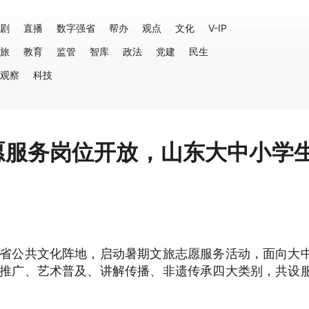
剧
直播
数字强省
帮办
观点
文化
V-IP
旅
教育
监管
智库
政法
党建
民生
观察
科技
志愿服务岗位开放，山东大中小学
全省公共文化阵地，启动暑期文旅志愿服务活动，面向大
读推广、艺术普及、讲解传播、非遗传承四大类别，共设