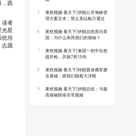
播，践
果然视频·看天下|伊朗公开海峡管
5
理方案文本：禁止美以船只通过
、读者
星光星
果然视频·看天下|伊朗总统质问美
6
系统培
国：为什么杀死我们的领袖？
，志愿
果然视频·看天下|泰国一初中生校
7
园开枪，共致7死15伤
。
果然视频·看天下|特朗普谈俄军袭
8
击基辅：跟我们隔着大洋呢
果然视频·看天下|伊朗总统：与最
9
高领袖联络非常困难