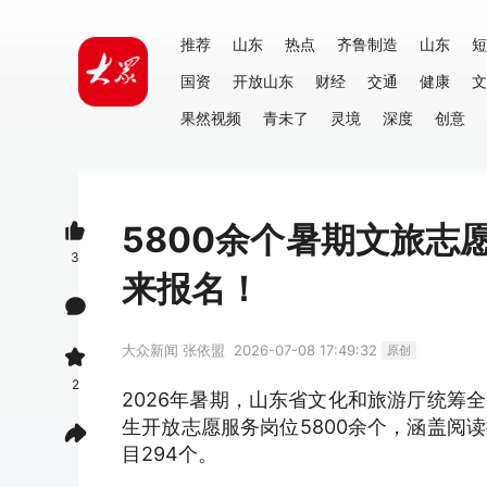
推荐
山东
热点
齐鲁制造
山东
短
国资
开放山东
财经
交通
健康
文
果然视频
青未了
灵境
深度
创意
5800余个暑期文旅
3
来报名！
大众新闻
张依盟
2026-07-08 17:49:32
原创
2
2026年暑期，山东省文化和旅游厅统筹
生开放志愿服务岗位5800余个，涵盖阅
目294个。