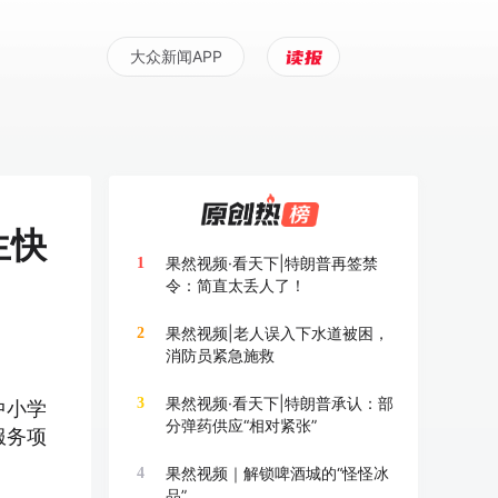
大众新闻APP
生快
果然视频·看天下|特朗普再签禁
1
令：简直太丢人了！
果然视频|老人误入下水道被困，
2
消防员紧急施救
果然视频·看天下|特朗普承认：部
3
中小学
分弹药供应“相对紧张”
服务项
果然视频｜解锁啤酒城的“怪怪冰
4
品”