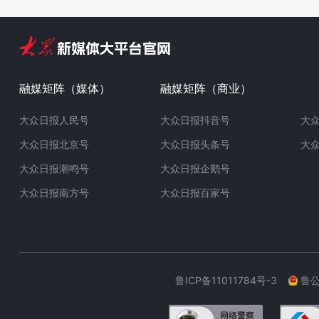
融媒矩阵（媒体）
融媒矩阵（商业）
大众日报人民号
大众日报抖音号
大
大众日报北京号
大众日报头条号
大
大众日报潮鸣号
大众日报企鹅号
大众日报南方号
大众日报百家号
鲁ICP备11011784号-3
鲁公网