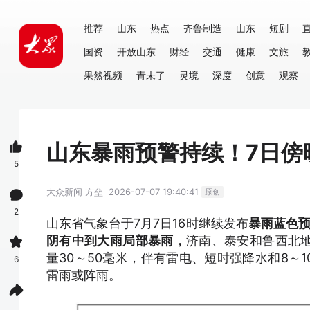
推荐
山东
热点
齐鲁制造
山东
短剧
国资
开放山东
财经
交通
健康
文旅
果然视频
青未了
灵境
深度
创意
观察
山东暴雨预警持续！7日傍
5
大众新闻
方垒
2026-07-07 19:40:41
原创
2
山东省气象台于7月7日16时继续发布
暴雨蓝色预
阴有中到大雨局部暴雨，
济南、泰安和鲁西北
量30～50毫米，伴有雷电、短时强降水和8～
6
雷雨或阵雨。