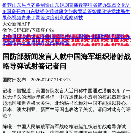
推荐
山东
热点
齐鲁制造
山东
短剧
直播
数字强省
帮办
观点
文化
V-
IP
国资
开放山东
财经
交通
健康
文旅
教育
监管
智库
政法
党建
民生
果然视频
青未了
灵境
深度
创意
观察
科技
大众新闻APP
微信扫码
扫码下载客户端
大众日报
农村大众
齐鲁晚报
半岛都市报
鲁中晨报
经济导报
山东
法制报
黄三角早报
青岛西海岸报
国防部新闻发言人就中国海军组织潜射战
略导弹试射答记者问
国防部发布
2026-07-07 21:03:13
记者：据报道，美国务院发言人近日称中国通过潜艇发射了一
枚无弹头的洲际弹道导弹，中方迅速且不透明的核武器建设引
起地区和世界极大关注。北约秘书长称对中国不能掉以轻心。
日本、澳大利亚、新西兰等国也表达了关切。请问对此有何评
论？
陈曦：中国人民解放军海军战略核潜艇组织潜射战略导弹试
射，实现了预期目标。这是年度军事训练例行安排，符合国际