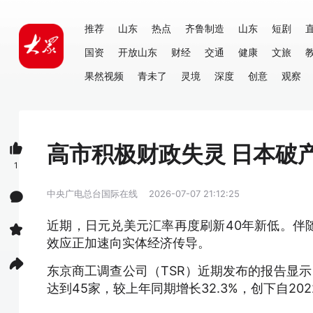
推荐
山东
热点
齐鲁制造
山东
短剧
国资
开放山东
财经
交通
健康
文旅
果然视频
青未了
灵境
深度
创意
观察
高市积极财政失灵 日本破
1
中央广电总台国际在线
2026-07-07 21:12:25
近期，日元兑美元汇率再度刷新40年新低。伴
效应正加速向实体经济传导。
东京商工调查公司（TSR）近期发布的报告显示
达到45家，较上年同期增长32.3%，创下自2