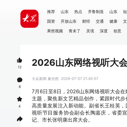
推荐
山东
热点
齐鲁制造
山东
短
国资
开放山东
财经
交通
健康
文
果然视频
青未了
灵境
深度
创意
2026山东网络视听大
12
大众新闻
秦光然
2026-07-07 21:45:57
8
7月6日至8日，2026山东网络视听大会
主题，聚焦新文艺精品创作，紧跟时代步
高质量发展注入新动能。副省长王桂英，
4
视听节目服务协会副会长陶嘉庆，省委
记、市长张明康出席大会。