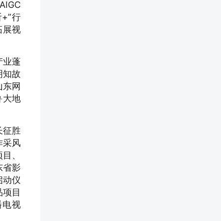
IGC
+”行
拓展视
产业蓬
明知故
山东网
鲁大地
长征胜
作采风
项目、
东省影
启动仪
品项目
播电视