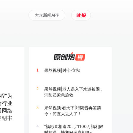
大众新闻APP
果然视频|时令·立秋
1
果然视频|老人误入下水道被困，
2
消防员紧急施救
程”为
听行业
果然视频·看天下|特朗普再签禁
3
国网络
令：简直太丢人了！
委副书
“福彩喜相逢20元”1100万福利限
4
时放送，快和好运喜相逢~