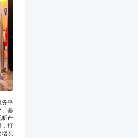
服务平
个、基
视听产
材，打
要增长