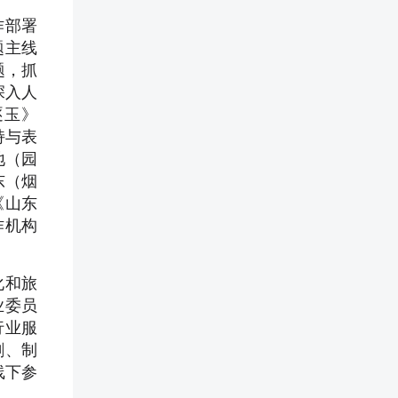
作部署
题主线
题，抓
深入人
逐玉》
持与表
地（园
东（烟
《山东
作机构
化和旅
业委员
行业服
剧、制
线下参