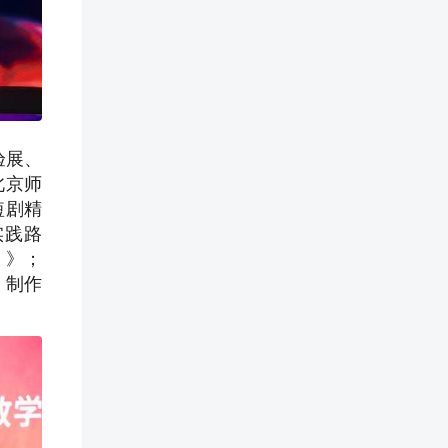
验展、
北京师
短剧精
实践路
）》；
、制作