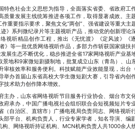
国特色社会主义思想为指导，全面落实省委、省政府工
高质量发展主线统筹推进各项工作，取得显著成效。主
作重要指示要求，聚焦文化“两创”、强省建设等重大主
足迹》系列微纪录片等主题视听产品，推动党的创新理论
网络视听精品创作工程，推出《无忧渡》《定风波》《
蜂者》等一批优质网络视听作品，多部力作斩获国家级扶
业发展生态不断优化，稳步推进全省17家网络视听产业基
取景地和9家微短剧摄制地，批复成立山东（青岛）、山
升审核效率和服务便利。科技赋能产业效能显现，出台
导举办首届山东省高校大学生微短剧大赛，引导省内创
数字技术助力创作降本增效。
府主办，山东省网络视听节目服务行业协会、烟台市文
政府承办，中国广播电视社会组织联合会短视频短片专
省（自治区、直辖市）广播电视局负责同志、网络视听
头部平台、机构负责人，行业专家学者，知名导演、编
构、网络视听持证机构、MCN机构负责人共1000余人