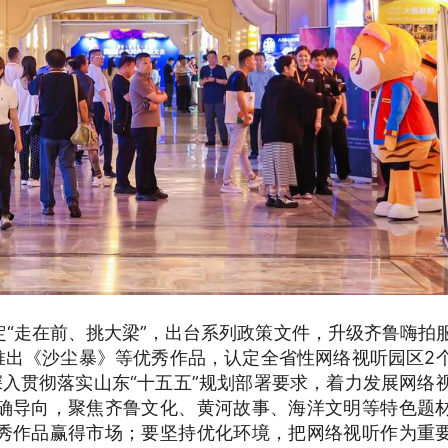
“走在前、挑大梁”，出台系列政策文件，升级齐鲁嗨拍
推出《沙尘暴》等优秀作品，认定全省性网络视听园区2
入贯彻落实山东“十五五”规划部署要求，着力发展网络
确导向，聚焦齐鲁文化、黄河故事、海洋文明等特色题
秀作品赢得市场；要坚持优化环境，把网络视听作为重