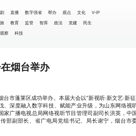
剧
直播
数字强省
帮办
观点
文化
V-IP
旅
教育
监管
智库
政法
党建
民生
观察
科技
会在烟台举办
在烟台市蓬莱区成功举办。本届大会以“新视听·新文艺·新征
伐、深度融入数字科技、赋能产业升级，为山东网络视
国家广播电视总局网络视听节目管理司副司长洪英，中
宣传部副部长、省广电局党组书记、局长谢宁，烟台市