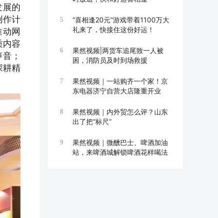
发展的
创作计
“喜相逢20元”游戏带着1100万大
5
礼来了，快接住这份好运！
推动网
质内容
果然视频|两货车追尾致一人被
6
声音；
困，消防员及时到场救援
深耕精
果然视频｜一站购齐一个家！京
7
东电器济宁自营大店隆重开业
果然视频｜内外贸怎么评？山东
8
出了把“标尺”
果然视频｜微醺巴士、啤酒加油
9
站，来啤酒城解锁啤酒花样喝法