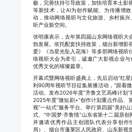
极，完善扶持引导政策，加快培育本土影视
等新技术，让AI为创作赋能、为传播增效
动，推动网络视听与文化旅游、乡村振兴
听产业新空间。
张明康表示，去年第四届山东网络视听大会
勃发展。依托配套扶持政策，烟台新增影视
爱》《当星光坠入花海》等多部网络视听佳
络视听大会为牵引，诚邀广大影视企业与
优秀文化的璀璨篇章。
开幕式暨网络视听盛典上，先后启动“红星
利90周年视听节目征集展播活动，“跟着
活动。发布2026年度“齐鲁文艺高峰计划
2025年度“微短剧+”创作计划重点作品
视“一站式”服务平台。举行第四届“美好
式、“中国梦·齐鲁情”山东省第十二届原
并邀请优秀作品主创团队代表分享创作
局）、烟台市蓬莱区人民政府、山东新视