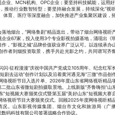
企业、MCN机构、OPC企业；要坚持科技赋能，运用好A
，推动行业数智转型；要坚持融合发展，持续深化“视听
、体育、医疗等深度融合，加快推进产业集聚区建设，
落地烟台，“网络鲁剧”精品迭出，带动了烟台网络视听
企业67家，投入使用3个专业影视拍摄基地，涌现出《
作，“影视之城”品牌价值获业界广泛认可。以连续承办
创作者到烟投资取景，携手共赴光影之约，共同谱写齐
闪闪·征程漫漫”庆祝中国共产党成立105周年、纪念红军
微短剧去运动”创作计划以及沿着黄河遇见海“三微”作品创
”网络视听节目入选片单、2026年度山东省网络视听精品
、第二批山东省微短剧拍摄取景地。上线新版“齐鲁嗨拍”山
山东”短视频大赛颁奖仪式暨第五届“美好山东”短视频大赛
创网络视听节目大赛颁奖仪式。回顾2025年度网络视听精
情况。山东影视传媒集团、烟台市文化和旅游局（广
觉数码科技有限公司签署战略合作协议。