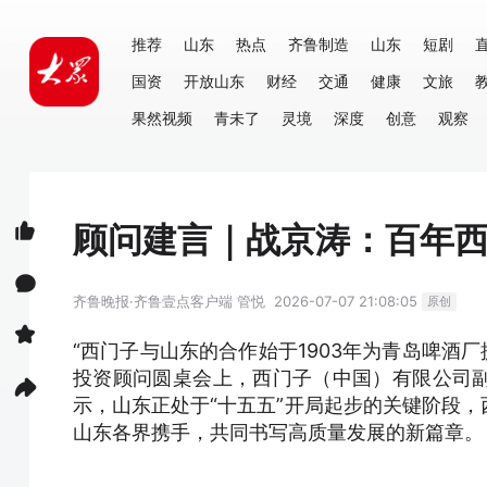
推荐
山东
热点
齐鲁制造
山东
短剧
国资
开放山东
财经
交通
健康
文旅
果然视频
青未了
灵境
深度
创意
观察
顾问建言｜战京涛：百年西
齐鲁晚报·齐鲁壹点客户端
管悦
2026-07-07 21:08:05
原创
“西门子与山东的合作始于1903年为青岛啤酒厂
投资顾问圆桌会上，西门子（中国）有限公司
示，山东正处于“十五五”开局起步的关键阶段
山东各界携手，共同书写高质量发展的新篇章。