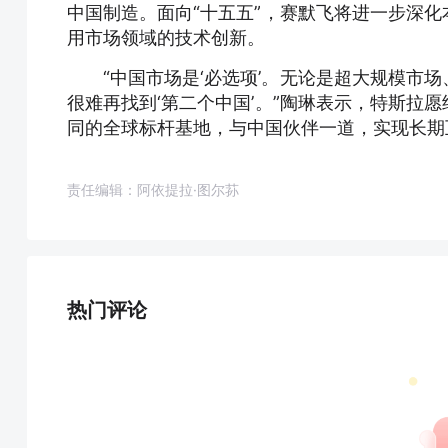
中国制造。面向“十五五”，赛默飞将进一步深
用市场领域的技术创新。
“中国市场是‘必选项’。无论是超大规模市
很难再找到‘第二个中国’。”陶琳表示，特斯拉
同的全球标杆基地，与中国伙伴一道，实现长期
责任编辑：阿依提拉·图尔荪
热门评论