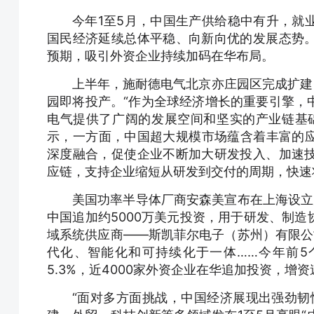
今年1至5月，中国生产供给稳中有升，就
国民经济延续总体平稳、向新向优的发展态势
预期，吸引外资企业持续加码在华布局。
上半年，施耐德电气北京亦庄园区完成扩建
园即将投产。“作为全球经济增长的重要引擎，
电气提供了广阔的发展空间和坚实的产业链基
示，一方面，中国超大规模市场蕴含着丰富的应
深度融合，促使企业不断加大研发投入、加速
应链，支持企业缩短从研发到交付的周期，快速
美国功率半导体厂商安森美宣布在上海设立
中国追加约5000万美元投资，用于研发、制
域系统供应商——斯凯菲尔电子（苏州）有限公
代化、智能化和可持续化于一体……今年前5
5.3%，近4000家外资企业在华追加投资，
“面对多方面挑战，中国经济展现出强劲韧