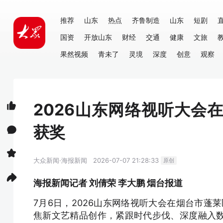
推荐
山东
热点
齐鲁制造
山东
短剧
国资
开放山东
财经
交通
健康
文旅
果然视频
青未了
灵境
深度
创意
观察
2026山东网络视听大会
获奖
大众新闻·海报新闻
2026-07-07 21:28:33
原创
海报新闻记者 刘倩荣 李大鹏 烟台报道
7月6日，2026山东网络视听大会在烟台市蓬莱
焦新文艺精品创作，紧跟时代步伐、深度融入