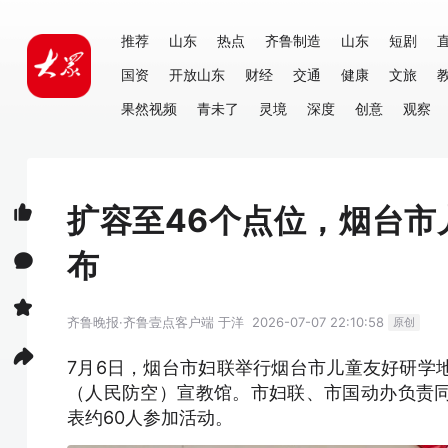
推荐
山东
热点
齐鲁制造
山东
短剧
国资
开放山东
财经
交通
健康
文旅
果然视频
青未了
灵境
深度
创意
观察
扩容至46个点位，烟台
布
齐鲁晚报·齐鲁壹点客户端
于洋
2026-07-07 22:10:58
原创
7月6日，烟台市妇联举行烟台市儿童友好研学
（人民防空）宣教馆。市妇联、市国动办负责
表约60人参加活动。