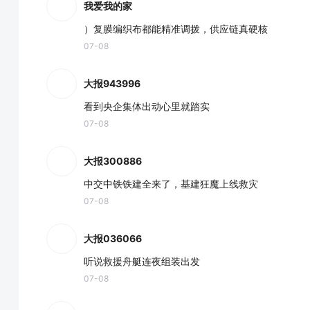
我爱我的家
）复膜编织布都能精准调拨，供应链真硬核
07-08
大报943996
看到央企集体出动心里就踏实
07-08
大报300886
中交中铁铁建全来了，基建狂魔上线救灾
07-08
大报036066
听说救援舟艇连夜组装出发
07-08