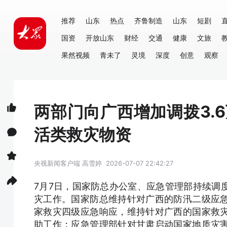
推荐
山东
热点
齐鲁制造
山东
短剧
国资
开放山东
财经
交通
健康
文旅
果然视频
青未了
灵境
深度
创意
观察
两部门向广西增加调拨3.
活类救灾物资
央视新闻客户端
高雪婷
2026-07-07 22:42:27
7月7日，国家防总办公室、应急管理部持续调
灾工作。国家防总维持针对广西的防汛二级应
家救灾四级应急响应，维持针对广西的国家救
助工作；应急管理部针对甘肃启动国家地质灾