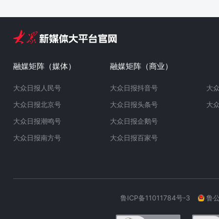
融媒矩阵（媒体）
融媒矩阵（商业）
大众日报人民号
大众日报抖音号
大
大众日报北京号
大众日报头条号
大
大众日报潮鸣号
大众日报企鹅号
大众日报南方号
大众日报百家号
鲁ICP备11011784号-3
鲁公网