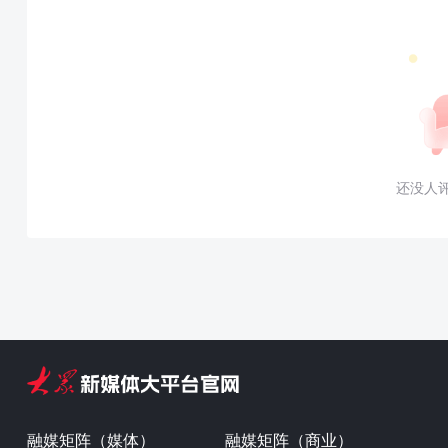
还没人
融媒矩阵（媒体）
融媒矩阵（商业）