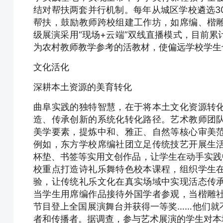
结对帮扶两套并行机制。每年从城区学校遴选3
帮扶，鼓励教师跨校组建工作坊，如席编、楷
级展演采用“现场+云端”双线直播模式，目前累
为农村教师教学参考的活教材，使偏远学校学生
文化活化
深耕本土资源的美育转化
曲阜实践的独特智慧，在于将本土文化资源转
造、传承创新的系统化转化路径。艺术教师团
美学要素，提炼中和、雅正、自然等核心审美
例如，东方学校席编社团立足传统技艺开展生
杯垫、书签等实用文创作品，让学生在动手实践
校重点打造诗礼乐舞特色校本课程，组织学生
验，让传统礼乐文化在真实场域中实现活态传
当学生用席编作品接待外国学者参观，当楷雕
节目登上全国展演舞台并获得一等奖……他们就
者和传播者。据调查，参与艺术展演的学生对本