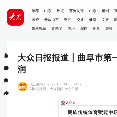
推荐
山东
热点
齐鲁制造
山东
短剧
国资
开放山东
财经
交通
健康
文旅
果然视频
青未了
灵境
深度
创意
观察
大众日报报道丨曲阜市第
润
大众教研 | 2026-07-08 10:00:12
刘姝彤
来源：大众新闻·大众日报