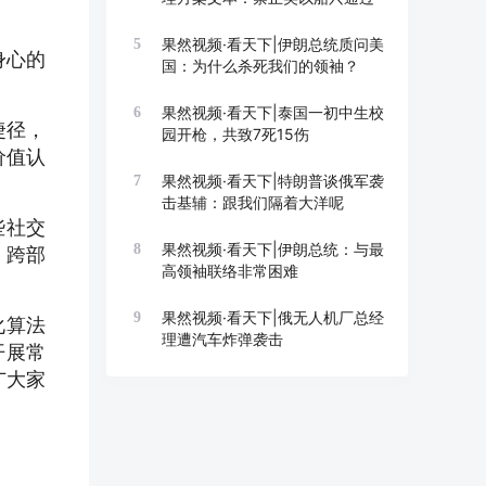
果然视频·看天下|伊朗总统质问美
5
身心的
国：为什么杀死我们的领袖？
果然视频·看天下|泰国一初中生校
6
捷径，
园开枪，共致7死15伤
价值认
果然视频·看天下|特朗普谈俄军袭
7
击基辅：跟我们隔着大洋呢
些社交
果然视频·看天下|伊朗总统：与最
8
、跨部
高领袖联络非常困难
果然视频·看天下|俄无人机厂总经
9
化算法
理遭汽车炸弹袭击
开展常
广大家