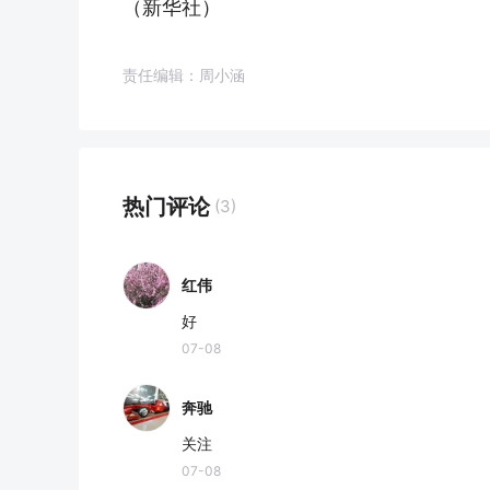
（新华社）
责任编辑：周小涵
热门评论
(3)
红伟
好
07-08
奔驰
关注
07-08