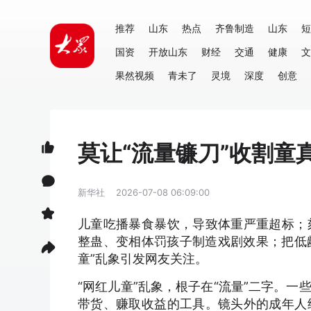
推荐
山东
热点
齐鲁制造
山东
短
国资
开放山东
财经
交通
健康
文
果然视频
青未了
灵境
深度
创意
莫让“流量镰刀”收割童
新华社
2026-07-08 06:09:00
儿童吃播暴食暴饮，导致体重严重超标；
整蛊、变相体罚孩子制造戏剧效果；把低
童”乱象引发网友关注。
“网红儿童”乱象，根子在“流量”二字。
带货、赚取收益的工具。镜头外的成年人