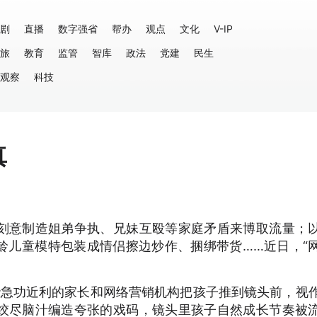
剧
直播
数字强省
帮办
观点
文化
V-IP
旅
教育
监管
智库
政法
党建
民生
观察
科技
真
刻意制造姐弟争执、兄妹互殴等家庭矛盾来博取流量；
龄儿童模特包装成情侣擦边炒作、捆绑带货……近日，“
一些急功近利的家长和网络营销机构把孩子推到镜头前，视
绞尽脑汁编造夸张的戏码，镜头里孩子自然成长节奏被