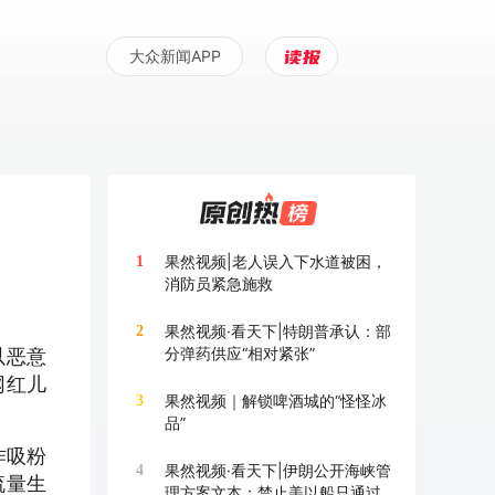
大众新闻APP
果然视频|老人误入下水道被困，
1
消防员紧急施救
果然视频·看天下|特朗普承认：部
2
分弹药供应“相对紧张”
以恶意
网红儿
果然视频｜解锁啤酒城的“怪怪冰
3
品”
作吸粉
果然视频·看天下|伊朗公开海峡管
4
流量生
理方案文本：禁止美以船只通过