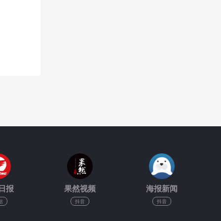
日报
果然视频
海报新闻
信
抖音
抖音