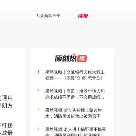
大众新闻APP
果然视频｜交通银行文旅大戏主
1
视频——《浪漫“交”织·恋青岛》
果然视频｜唐田：培养年轻人和
2
追求成绩不矛盾，不会用成绩换
的通用
成长
伊朗方
果然视频|货车失控撞上路边树
3
木，消防员破拆救出被困男子
不可接
果然视频|老人进山摘野果不慎受
4
达成最
伤，消防员利用担架帮其脱困