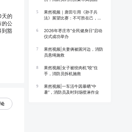
果然视频｜唐田引用《孙子兵
5
0天的
法》展望比赛：不可胜在己，可
布的公
胜在敌
得到豁
2026年枣庄市“全民健身日”启动
6
仪式成功举办
果然视频|夫妻俩被困河边，消防
7
员悬绳施救
果然视频|女子被绞肉机“咬”住
8
手，消防员拆机施救
果然视频|一车活牛因暴晒“中
9
暑”，消防员及时到场喷淋作业
评论