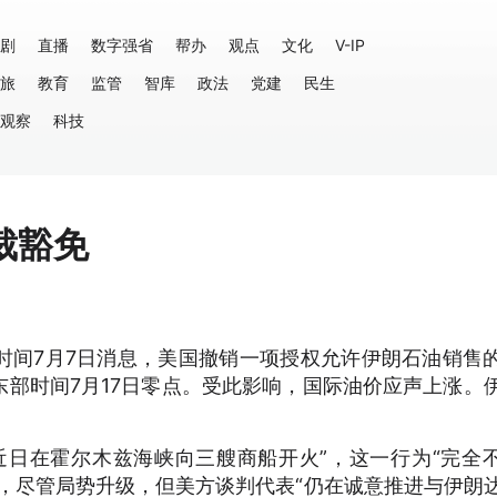
剧
直播
数字强省
帮办
观点
文化
V-IP
旅
教育
监管
智库
政法
党建
民生
观察
科技
裁豁免
时间7月7日消息，美国撤销一项授权允许伊朗石油销售
部时间7月17日零点。受此影响，国际油价应声上涨。
近日在霍尔木兹海峡向三艘商船开火”，这一行为“完全
，尽管局势升级，但美方谈判代表“仍在诚意推进与伊朗