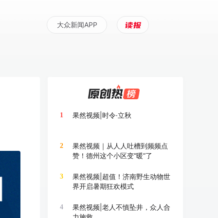
大众新闻APP
果然视频|时令·立秋
1
果然视频｜从人人吐槽到频频点
2
赞！德州这个小区变“暖”了
果然视频|超值！济南野生动物世
3
界开启暑期狂欢模式
果然视频|老人不慎坠井，众人合
4
力施救