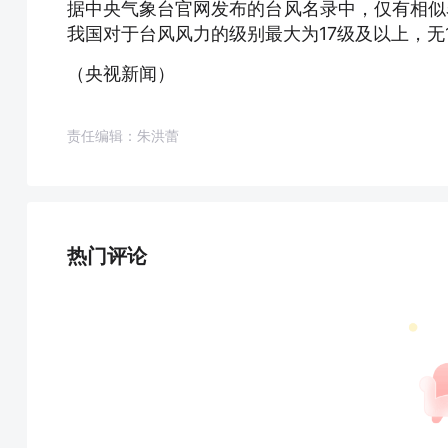
据中央气象台官网发布的台风名录中，仅有相似
我国对于台风风力的级别最大为17级及以上，无
（央视新闻）
责任编辑：朱洪蕾
热门评论