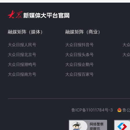
融媒矩阵（媒体）
融媒矩阵（商业）
大众日报人民号
大众日报抖音号
大
大众日报北京号
大众日报头条号
大
大众日报潮鸣号
大众日报企鹅号
大众日报南方号
大众日报百家号
鲁ICP备11011784号-3
鲁公网