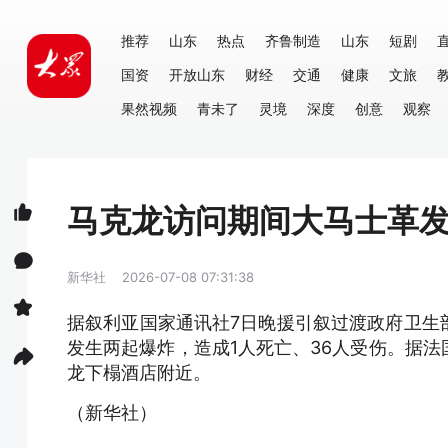
推荐
山东
热点
齐鲁制造
山东
短剧
国资
开放山东
财经
交通
健康
文旅
果然视频
青未了
灵境
深度
创意
观察
马克龙访问期间大马士革发
新华社
2026-07-08 07:31:38
据叙利亚国家通讯社7日晚援引叙过渡政府卫生
发生两起爆炸，造成1人死亡、36人受伤。据
龙下榻酒店附近。
（新华社）