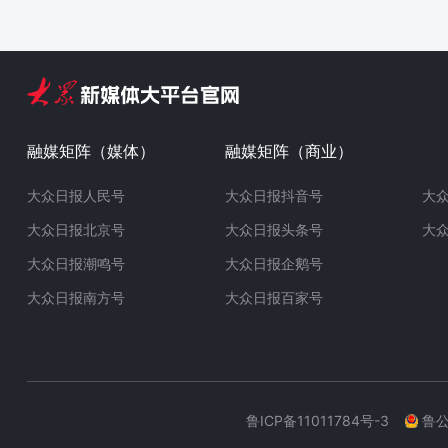
融媒矩阵（媒体）
融媒矩阵（商业）
大众日报人民号
大众日报抖音号
大
大众日报北京号
大众日报头条号
大
大众日报潮鸣号
大众日报企鹅号
大众日报南方号
大众日报百家号
鲁ICP备11011784号-3
鲁公网