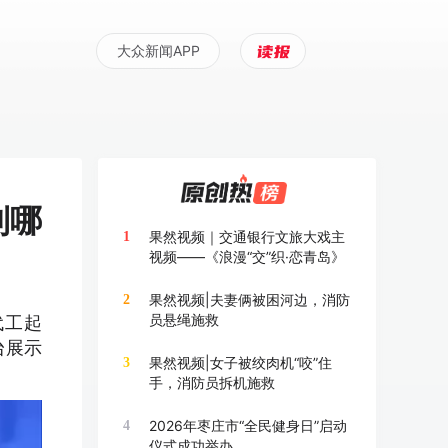
大众新闻APP
到哪
果然视频｜交通银行文旅大戏主
1
视频——《浪漫“交”织·恋青岛》
果然视频|夫妻俩被困河边，消防
2
员悬绳施救
代工起
台展示
果然视频|女子被绞肉机“咬”住
3
手，消防员拆机施救
2026年枣庄市“全民健身日”启动
4
仪式成功举办