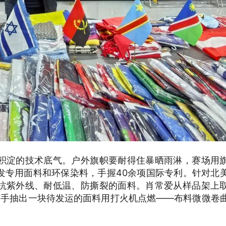
积淀的技术底气。户外旗帜要耐得住暴晒雨淋，赛场用
发专用面料和环保染料，手握40余项国际专利。针对北
抗紫外线、耐低温、防撕裂的面料。肖常爱从样品架上
随手抽出一块待发运的面料用打火机点燃——布料微微卷