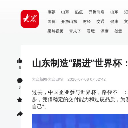
推荐
山东
热点
齐鲁制造
山东
短
国资
开放山东
财经
交通
健康
文
果然视频
青未了
灵境
深度
创意
山东制造“踢进”世界
5
大众新闻·大众日报
2026-07-08 07:52:42
3
过去，中国企业参与世界杯，路径不一
步，凭借稳定的交付能力和过硬品质，为
自己”。