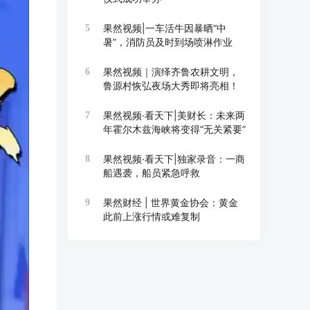
果然视频|一车活牛因暴晒“中
5
暑”，消防员及时到场喷淋作业
果然视频｜演绎齐鲁农耕文明，
6
鲁源村恢弘夜场大秀即将亮相！
果然视频·看天下|美财长：未来两
7
年霍尔木兹海峡将变得“无关紧要”
果然视频·看天下|独家录音：一商
8
船遇袭，船员紧急呼救
果然财经 | 世界黄金协会：黄金
9
此前上涨行情或难复制