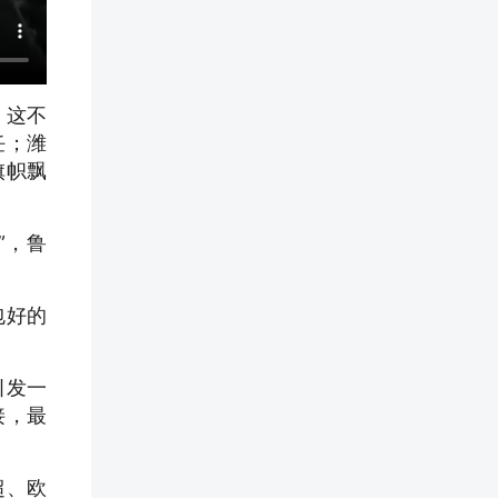
，这不
任；潍
旗帜飘
”，鲁
包好的
引发一
接，最
超、欧