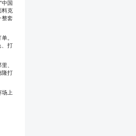
“中国
面料克
一整套
订单。
色、打
哪里、
德隆打
赛场上