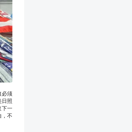
旗必须
美日照
取下一
曲，不