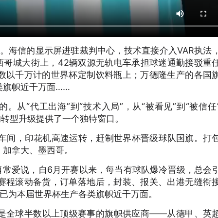
变。海信的显示屏进驻裁判中心，技术直接介入VAR执法
西哥城大街上，42辆双源无轨电车承担球迷通勤接驳重
数以千万计的世界杯定制饮料瓶上；万德隆生产的各国
类旗帜近千万面……
。从“代工出海”到“技术入局”，从“被看见”到“被信任
的转型升级提供了一个独特窗口。
司车间，印花机高速运转，赶制世界杯晋级球队国旗。打
、加拿大、墨西哥。
肖常爱说，自6月开赛以来，每当有球队爆冷晋级，总会
赛程滚动备货，订单落地后，封装、报关、出港无缝衔
业已为本届世界杯生产各类旗帜近千万面。
是全球半数以上顶级赛事的旗帜供应商——从德甲、英