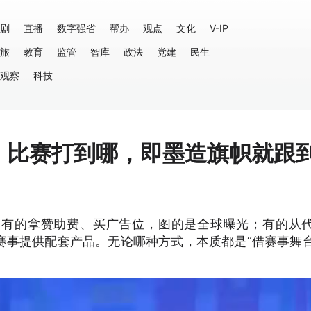
剧
直播
数字强省
帮办
观点
文化
V-IP
旅
教育
监管
智库
政法
党建
民生
观察
科技
杯：比赛打到哪，即墨造旗帜就跟
：有的拿赞助费、买广告位，图的是全球曝光；有的从
赛事提供配套产品。无论哪种方式，本质都是“借赛事舞