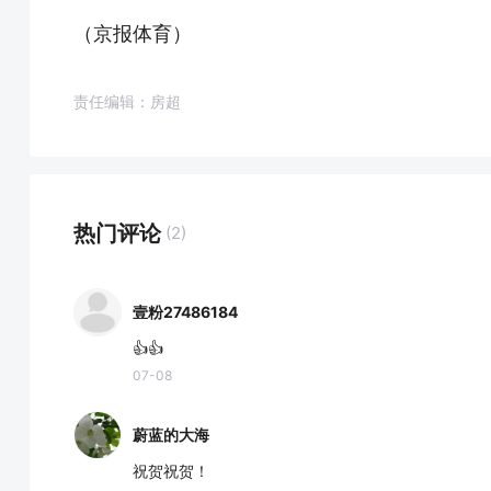
（京报体育）
责任编辑：房超
热门评论
(2)
壹粉27486184
👍👍
07-08
蔚蓝的大海
祝贺祝贺！