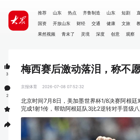
推荐
山东
热点
齐鲁制造
山东
短剧
国资
开放山东
财经
交通
健康
文旅
果然视频
青未了
灵境
深度
创意
观察
梅西赛后激动落泪，称不
3
京报体育
2026-07-08 07:52:32
2
北京时间7月8日，美加墨世界杯1/8决赛阿根
完成1射1传，帮助阿根廷队3比2逆转对手晋级