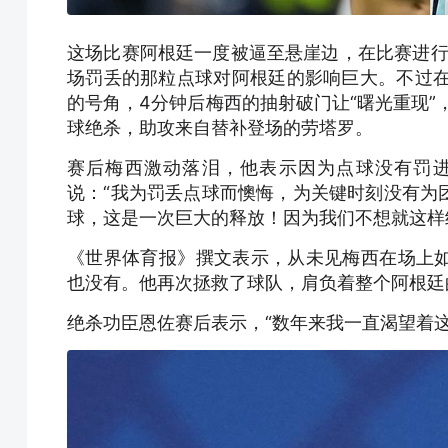
这场比赛阿根廷一度被逼至悬崖边，在比赛进行
场罚丢的那粒点球对阿根廷的影响巨大。不过在
的号角，4分钟后梅西的抽射破门让“曙光重现”
球绝杀，助攻来自替补登场的劳塔罗。
赛后梅西激动落泪，他表示因为点球没有罚
说：“我为罚丢点球而懊悔，为关键时刻没有为
球，这是一次巨大的释放！因为我们不想就这样
《世界体育报》撰文表示，从未见梅西在场上
也没有。他再次拯救了球队，肩负着整个阿根廷
绝杀功臣恩佐赛后表示，“数年来我一直渴望着