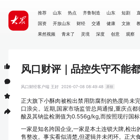
推荐
山东
热点
齐鲁制造
山东
短剧
国资
开放山东
财经
交通
健康
文旅
果然视频
青未了
灵境
深度
创意
观察
风口财评｜品控失守不能都
风口财经客户端
王好
2026-07-08 08:49:48
原创
正大旗下小酥肉被检出禁用防腐剂的热度尚未完
口浪尖。近期,国家市场监管总局通报,重庆点都
酸及其钠盐检测值为0.556g/kg,而按照现行
一家是知名跨国企业,一家是本土连锁大牌,检出
售整改。事实看似清楚,但逻辑并未闭环。正大食