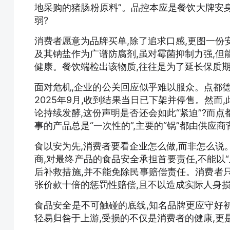
地采购的猪肠粉原料”。品控本应是餐饮大牌安
弱?
消费者愿意为品牌买单,除了追求口感,更图一份
及其钠盐作为广谱防腐剂,虽对霉菌抑制力强,但
健康。餐饮端检出该物质,往往是为了延长保质
面对危机,企业的公关回应似乎难以服众。点都德
2025年9月,收到结果当日已下架并停售。然而
论持续发酵,这份声明是否还会如此“紧迫”?而点
事的产品总是“一次性的”,主要的“锅”都由供应商
食以安为先,消费者要看企业怎么做,而非怎么说。
商,对最终产品的食品安全承担首要责任,不能以
后补救措施,并不能免除民事赔偿责任。消费者
张价款十倍的惩罚性赔偿,且不以造成实际人身
食品安全是不可触碰的底线,知名品牌更应守好
轻易归咎于上游,受损的不仅是消费者的健康,更