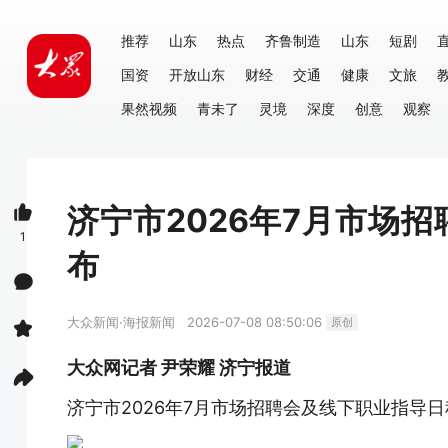
推荐
山东
热点
齐鲁制造
山东
短剧
国资
开放山东
财经
交通
健康
文旅
果然视频
青未了
灵境
深度
创意
观察
济宁市2026年7月市场
1
布
大众新闻·海报新闻
2026-07-08 08:50:06
原创
大众网记者 尹荣耀 济宁报道
济宁市2026年7月市场招聘会及线下职业指导