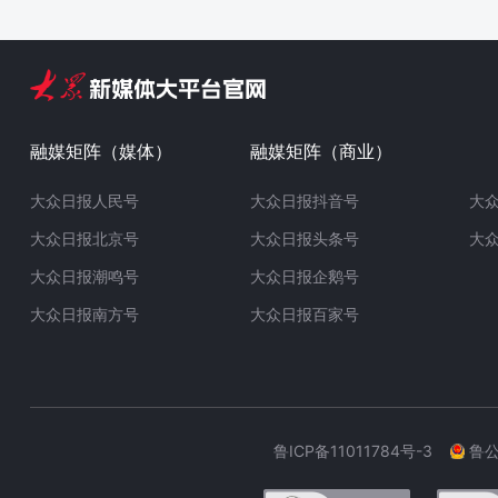
融媒矩阵（媒体）
融媒矩阵（商业）
大众日报人民号
大众日报抖音号
大
大众日报北京号
大众日报头条号
大
大众日报潮鸣号
大众日报企鹅号
大众日报南方号
大众日报百家号
鲁ICP备11011784号-3
鲁公网