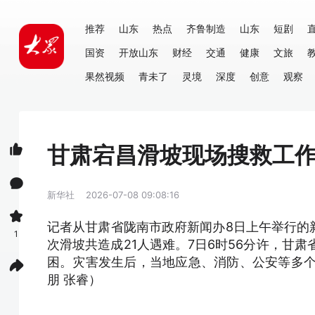
推荐
山东
热点
齐鲁制造
山东
短剧
国资
开放山东
财经
交通
健康
文旅
果然视频
青未了
灵境
深度
创意
观察
甘肃宕昌滑坡现场搜救工作
新华社
2026-07-08 09:08:16
记者从甘肃省陇南市政府新闻办8日上午举行的
1
次滑坡共造成21人遇难。7日6时56分许，甘
困。灾害发生后，当地应急、消防、公安等多个
朋 张睿）