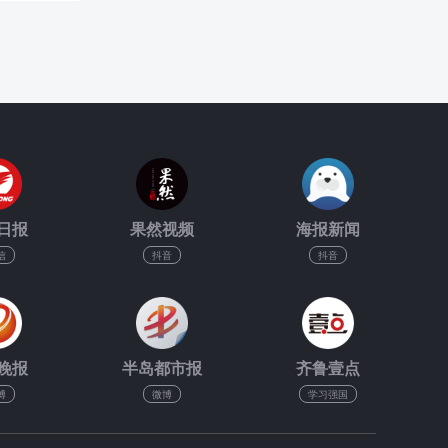
日报
果然视频
海报新闻
信
抖音
抖音
晚报
半岛都市报
齐鲁壹点
博
微博
学习强国