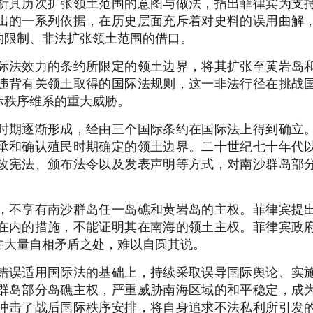
析其历次扩张领土范围的意图与做法，指出菲律宾为支
出的一系列依据，在历史层面充斥着对史料的误用曲解
约限制、非法扩张领土范围的借口。
际法效力的条约所限定的领土边界，将其扩张至黄岩岛
违背有关领土取得的国际法规则，这一非法行径在挑战
际秩序维系的重大威胁。
时期逐渐形成，经由三个国际条约在国际法上得到确立
承和确认殖民时期确定的领土边界。二十世纪七十年代
改宪法、颁布法令以及发表声明等方式，对南沙群岛部
，不享有南沙群岛任一岛礁和黄岩岛的主权。菲律宾提
在内的措施，不能证明其在南海的领土主权。菲律宾政
在大量自相矛盾之处，难以自圆其说。
错误适用国际法的基础上，持续采取误导国际舆论、实
群岛部分岛礁主权，严重威胁南海区域的和平稳定，成
冲击了战后国际秩序安排，将自身追求不法私利所引发