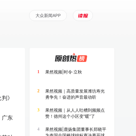
大众新闻APP
果然视频|时令·立秋
1
果然视频｜高质量发展潍坊寿光
2
勇争先！奋进的声音最动听
批判》
果然视频｜从人人吐槽到频频点
3
赞！德州这个小区变“暖”了
、广东
果然视频|鹿扬集团董事长郑晓平
4
为泰国全国棒球锦标赛决赛开球