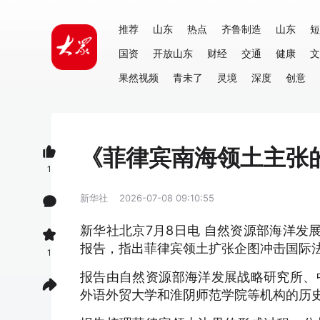
推荐
山东
热点
齐鲁制造
山东
短
国资
开放山东
财经
交通
健康
文
果然视频
青未了
灵境
深度
创意
《菲律宾南海领土主张
1
新华社
2026-07-08 09:10:55
新华社北京7月8日电 自然资源部海洋发
报告，指出菲律宾领土扩张企图冲击国际
1
报告由自然资源部海洋发展战略研究所、
外语外贸大学和淮阴师范学院等机构的历