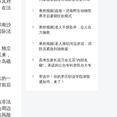
持其对
，在法
果然视频|超值！济南野生动物世
5
界开启暑期狂欢模式
和南沙
果然视频|老人不慎坠井，众人合
6
国际法
力施救
果然视频|老人身陷河边淤泥，消
7
。独立
防员紧急到场救援
以来，
高考生家长花万余元买“内部名
8
分岛礁
额”，承诺的公办专科变民办大专
寄送中！你的枣庄职业学院录取
9
出的一
通知书，来了！
府前后
施非法
为周边
的风险