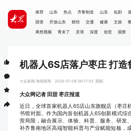
推荐
山东
热点
齐鲁制造
山东
短剧
国资
开放山东
财经
交通
健康
文旅
果然视频
青未了
灵境
深度
创意
观察
机器人6S店落户枣庄 打
大众新闻·海报新闻
2026-07-08 09:17:03
原创
大众网记者 田甜 枣庄报道
近日，全球首家机器人6S店山东旗舰店（枣庄
书馆对面。作为国内首创机器人6S创新模式综
营局限，融合展示、体验、科普、服务、研发
补齐鲁南地区高端智能科普与产业赋能短板，